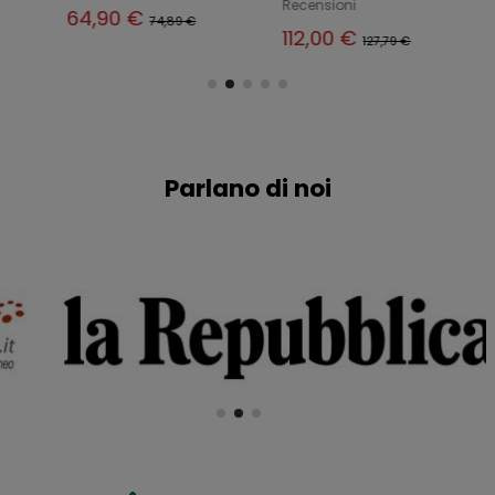
Recensioni
Rece
64,90 €
74,89 €
112,00 €
53
127,79 €
Parlano di noi