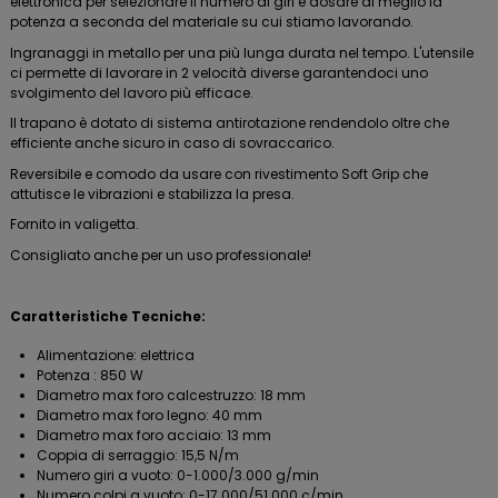
elettronica per selezionare il numero di giri e dosare al meglio la
potenza a seconda del materiale su cui stiamo lavorando.
Ingranaggi in metallo per una più lunga durata nel tempo. L'utensile
ci permette di lavorare in 2 velocità diverse garantendoci uno
svolgimento del lavoro più efficace.
Il trapano è dotato di sistema antirotazione rendendolo oltre che
efficiente anche sicuro in caso di sovraccarico.
Reversibile e comodo da usare con rivestimento Soft Grip che
attutisce le vibrazioni e stabilizza la presa.
Fornito in valigetta.
Consigliato anche per un uso professionale!
Caratteristiche Tecniche:
Alimentazione: elettrica
Potenza : 850 W
Diametro max foro calcestruzzo: 18 mm
Diametro max foro legno: 40 mm
Diametro max foro acciaio: 13 mm
Coppia di serraggio: 15,5 N/m
Numero giri a vuoto: 0-1.000/3.000 g/min
Numero colpi a vuoto: 0-17.000/51.000 c/min