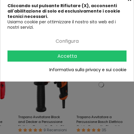
Voltaggio
220v
220v
220v
22
Cliccando sul pulsante Rifiutare (X), acconsenti
all'abilitazione di solo ed esclusivamente i cookie
Impugnatur
Si
Si
Si
Si
tecnici necessari.
a aggiuntiva
Usiamo cookie per ottimizzare il nostro sito web ed i
nostri servizi.
Ultimi visti
Configura
Accetta
-13%
-12%
-7%
Informativa sulla privacy e sui cookie
Trapano Avvitatore Black
Trapano Avvitatore a
Trapa
and Decker a Percussione
Percussione Bosch Elettrico
Elett
Elettrico Compatto Punte Filo
Guida Compatto Flessibile
Fai d
9 Recensioni
35
Rever