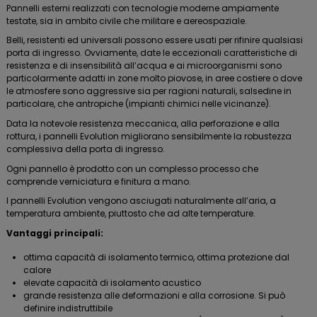
Pannelli esterni realizzati con tecnologie moderne ampiamente
testate, sia in ambito civile che militare e aereospaziale.
Belli, resistenti ed universali possono essere usati per rifinire qualsiasi
porta di ingresso. Ovviamente, date le eccezionali caratteristiche di
resistenza e di insensibilità all’acqua e ai microorganismi sono
particolarmente adatti in zone molto piovose, in aree costiere o dove
le atmosfere sono aggressive sia per ragioni naturali, salsedine in
particolare, che antropiche (impianti chimici nelle vicinanze).
Data la notevole resistenza meccanica, alla perforazione e alla
rottura, i pannelli Evolution migliorano sensibilmente la robustezza
complessiva della porta di ingresso.
Ogni pannello è prodotto con un complesso processo che
comprende verniciatura e finitura a mano.
I pannelli Evolution vengono asciugati naturalmente all’aria, a
temperatura ambiente, piuttosto che ad alte temperature.
Vantaggi principali:
ottima capacità di isolamento termico, ottima protezione dal
calore
elevate capacità di isolamento acustico
grande resistenza alle deformazioni e alla corrosione. Si può
definire indistruttibile