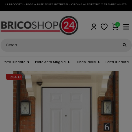
I PRODOTTI - PAGA A RATE SENZA INTERESSI - ORDINA AL TELEFONO O TRAMITE WHATSAPP
•
SP
0
Porte Blindate
Porte Anta Singola
BlindoFacile
Porta Blindata 
-234 €