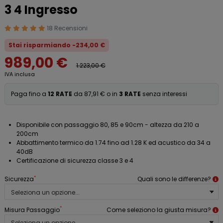
3 4 Ingresso
18 Recensioni
Stai risparmiando -234,00 €
989,00 €
1.223,00 €
IVA inclusa
Paga fino a
12 RATE
da 87,91 € o in
3 RATE
senza interessi
Disponibile con passaggio 80, 85 e 90cm - altezza da 210 a
200cm
Abbattimento termico da 1.74 fino ad 1.28 K ed acustico da 34 a
40dB
Certificazione di sicurezza classe 3 e 4
*
Sicurezza
Quali sono le differenze?
*
Misura Passaggio
Come seleziono la giusta misura?