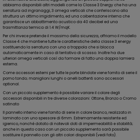
abbiamo disponibili altri modelli come la Classe 3 Energy che ha una
serratura ad ingranaggi, 3 omega verticali che conferiscono alla
struttura un ottimo irrigidimento, ed una coibentazione interna che
garantisce un abbattimento acustico da 40 decibel ed una
trasmittanza termica di 1.4 W/mqK.
Per chi invece pretende il massimo della sicurezza, offriamo il modello
Classe 4 che mantiene tutte le caratteristiche della classe 3 energy
sostituendo la serratura con una a trappola che si blocca
automaticamente in caso di tentativo di scasso. Inoltre ha due
ulteriori omega verticali così da formare di fatto una doppia lamiera
esterna.
Come accessori esterni per tutte le porte blindate viene fornito di serie il
pomo tondo; maniglioni lunghi o anelli battenti sono accessori
optional.
Con un piccolo supplemento è possibile variare il colore degli
accessori disponibili in tre diverse colorazioni: Ottone, Bronzo o Cromo
satinato
Il pannello interno viene fornito di serie in colore bianco, realizzato in
laminato con uno spessore di 6mm. Estremamente resistente ed
igienico, nonché dotato di notevoli doti di impermeabilità e stabilità;
anche in questo caso con un piccolo supplemento sarà possibile
sostituire il pannello con gli altri colori disponibili (vedi foto).