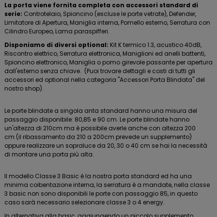
La porta viene fornita completa con accessori standard di
serie:
Controtelaio, Spioncino (escluse le porte vetrate), Defender,
Limitatore di Apertura, Maniglia interna, Pomello esterno, Serratura con
Cilindro Europeo, Lama paraspifferi.
Disponiamo di diversi optional:
Kit K termico 1.3, acustico 40dB,
Riscontro elettrico, Serratura elettronica, Maniglioni ed anelli battenti,
Spioncino elettronico, Maniglia o pomo girevole passante per apertura
dall'esterno senza chiave. (Puoi trovare dettagli e costi di tutti gli
accessori ed optional nella categoria "Accessori Porta Blindata" del
nostro shop).
Le porte blindate a singola anta standard hanno una misura del
passaggio disponibile: 80,85 e 90 cm. Le porte blindate hanno
un'altezza di 210cm ma è possibile averle anche con altezza 200
cm (il ribassamento da 210 a 200cm prevede un supplemento)
oppure realizzare un sopraluce da 20, 30 o 40 cm se hai la necessità
di montare una porta più alta.
Il modello Classe 3 Basic è la nostra porta standard ed ha una
minima coibentazione interna, la serratura è a mandate, nella classe
3 basic non sono disponibili le porte con passaggio 85, in questo
caso sarà necessario selezionare classe 3 o 4 energy.
In alternativa alla basic, aggiungendo un piccolo supplemento