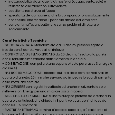
inattaccabilità dagli agenti atmosferici (acqua, vento, sole) e
resistenza alle radiazioni ultraviolette
eccellente resistenza al fuoco
specificità dei componenti che lo compongono, assolutamente
non tossici, che rendono il pannello amico dell'ambiente
sono antimuffa, antibatterici e senza problemi di rottura e
scolorimento
Caratteristiche Tecniche:
- SCOCCA ZINCATA: Monolamiera da 10 decimi pressopiegata a
freddo con 3 canotti verticali di rinforzo.
- CONTROTELAIO E TELAIO ZINCATO da 20 decimi, fissato alla parete
con 8 robustissime zanche antisfilamento in acciaio.
- COIBENTAZIONE: con poliuretano espanso (solo per classe 3 energy e
classe 4).
- N°4 ROSTRI MAGGIORATI: disposti sul lato delle cerniere realizzali in
acciaio diametro 20 mm che servono ad impedire lo scardinamento
della Porta lato cerniere.
- N°2 CERNIERE con registri in verticale ed anche in orizzontale solo
nelle versioni Energy per una migliore posa in opera
- SERRATURA A CREMAGLIERA: cilindro europeo protetto da defender in
acciaio e antishock che chiude in 8 punti verticali, con 1 chiave da
cantiere + 5 padronali.
- PIASTRE ANTITRAPANO: lamina d’acciaio speciale, più resistente al
trapano ed altri utensili da scasso, posta sopra ogni serratura e