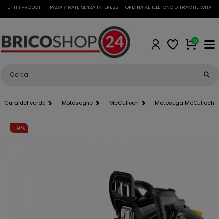
UTTI I PRODOTTI - PAGA A RATE SENZA INTERESSI - ORDINA AL TELEFONO O TRAMITE WHATSAPP
0
Cura del verde
Motoseghe
McCulloch
Motosega McCulloch 3
-9%