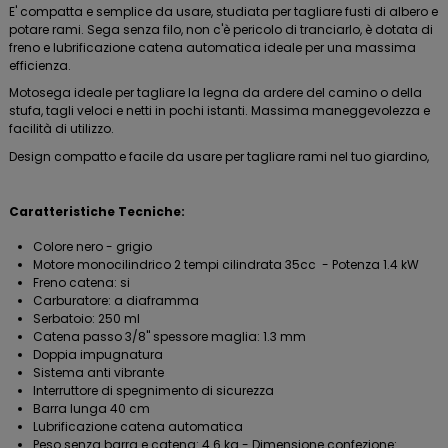
E' compatta e semplice da usare, studiata per tagliare fusti di albero e
potare rami. Sega senza filo, non c'è pericolo di tranciarlo, è dotata di
freno e lubrificazione catena automatica ideale per una massima
efficienza.
Motosega ideale per tagliare la legna da ardere del camino o della
stufa, tagli veloci e netti in pochi istanti. Massima maneggevolezza e
facilità di utilizzo.
Design compatto e facile da usare per tagliare rami nel tuo giardino,
Caratteristiche Tecniche:
Colore nero - grigio
Motore monocilindrico 2 tempi cilindrata 35cc - Potenza 1.4 kW
Freno catena: si
Carburatore: a diaframma
Serbatoio: 250 ml
Catena passo 3/8" spessore maglia: 1.3 mm
Doppia impugnatura
Sistema anti vibrante
Interruttore di spegnimento di sicurezza
Barra lunga 40 cm
Lubrificazione catena automatica
Peso senza barra e catena: 4.6 kg - Dimensione confezione: