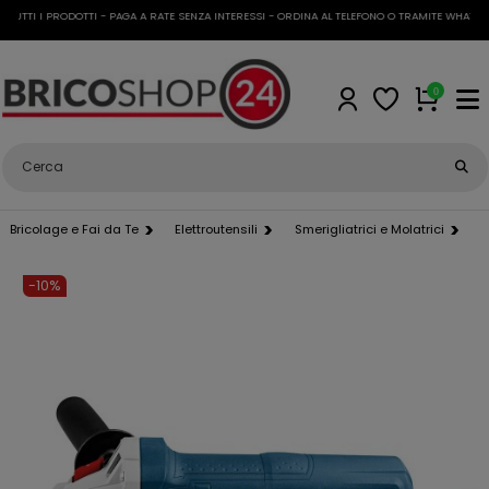
UTTI I PRODOTTI - PAGA A RATE SENZA INTERESSI - ORDINA AL TELEFONO O TRAMITE WHATSAPP
0
Bricolage e Fai da Te
Elettroutensili
Smerigliatrici e Molatrici
B
-10%