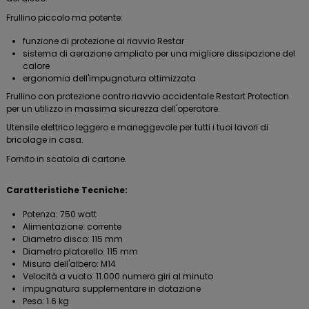
Frullino piccolo ma potente:
funzione di protezione al riavvio Restar
sistema di aerazione ampliato per una migliore dissipazione del
calore
ergonomia dell'impugnatura ottimizzata
Frullino con protezione contro riavvio accidentale Restart Protection
per un utilizzo in massima sicurezza dell'operatore.
Utensile elettrico leggero e maneggevole per tutti i tuoi lavori di
bricolage in casa.
Fornito in scatola di cartone.
Caratteristiche Tecniche:
Potenza: 750 watt
Alimentazione: corrente
Diametro disco: 115 mm
Diametro platorello: 115 mm
Misura dell'albero: M14
Velocità a vuoto: 11.000 numero giri al minuto
impugnatura supplementare in dotazione
Peso: 1.6 kg