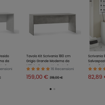
orta Pc
Tavolo Scrivania Angolare
Tavolo Pi
no
180x170 Ossido Grande
Bianca Gr
olle
Operativa Angolo Ufficio
Camerett
ensioni
26 Recensioni
Portapc
276,00 €
142,0
527,50 €