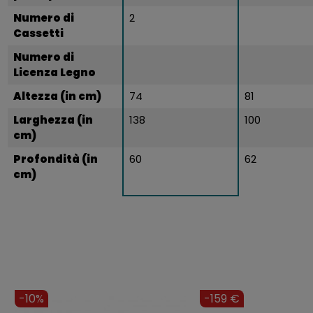
Numero di
2
Cassetti
Numero di
Licenza Legno
Altezza (in cm)
74
81
Larghezza (in
138
100
cm)
Profondità (in
60
62
cm)
-251 €
-14%