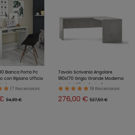
ano Scrivania 150 cm
Tavolo Kit Scrivania 150 cm
ande Moderna Ufficio
Olmo Grande Moderna da
a Computer
Ufficio Cameretta Porta Pc
9 Recensioni
14 Recensioni
0 €
142,00 €
295,00 €
295,00 €