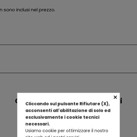
on sono inclusi nel prezzo.
×
Confronta prodotti alternativi
Cliccando sul pulsante Rifiutare (X),
acconsenti all'abilitazione di solo ed
esclusivamente i cookie tecnici
necessari.
Usiamo cookie per ottimizzare il nostro