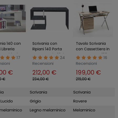
ania 140 con
Scrivania con
Tavolo Scrivania
i Libreria
Ripiani 140 Porta
con Cassettiera in
o Lucido da
Documenti Ufficio
Legno Rovere 120
17
24
16
o
Libreria Grigio
Scrittoio Moderna
sioni
Recensioni
Recensioni
Camera
,00 €
212,00 €
199,00 €
0 €
234,00 €
219,00 €
ia
Scrivania
Scrivania
 Lucido
Grigio
Rovere
melaminico
Legno melaminico
Melaminico