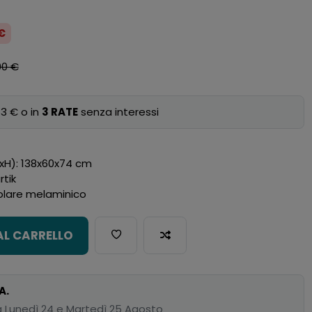
 €
00 €
3 € o in
3 RATE
senza interessi
PxH): 138x60x74 cm
rtik
iolare melaminico
AL CARRELLO
A.
 Lunedì 24 e Martedì 25 Agosto