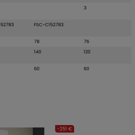
3
152783
FSC-C152783
78
76
140
120
60
60
-153 €