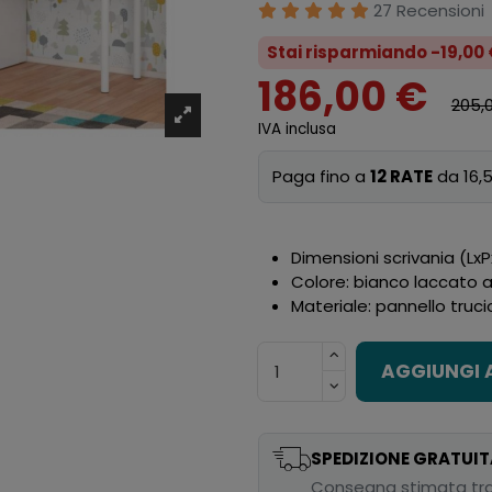
27 Recensioni
Stai risparmiando -19,00
186,00 €
205,
IVA inclusa
Paga fino a
12 RATE
da 16,5
Dimensioni scrivania (Lx
Colore: bianco laccato a
Materiale: pannello truc
AGGIUNGI 
SPEDIZIONE GRATUIT
Consegna stimata tra