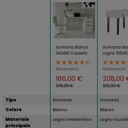
Scrivania Bianco
Scrivania Bi
140x60 Cassetti
Legno 100x6
Cassettiera Porta
con Cassett
27
Pc Computer da
Camera
Recensioni
Recensioni
Ufficio Camera
186,00 €
208,00 
205,00 €
229,00 €
Tipo
Scrivania
Scrivania
Colore
Bianco
Bianco
Materiale
Legno melaminico
Legno truciol
principale