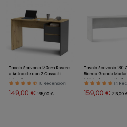
Tavolo Scrivania Angolare
Scrivania 90 Rovere P
180x170 Ossido Bianco Moderna
Salvaspazio con Ripia
Angolo Ufficio Porta Pc
Estraibile Ufficio Cons
29 Recensioni
38 Rec
276,00 €
92,89 €
527,50 €
107,62 €