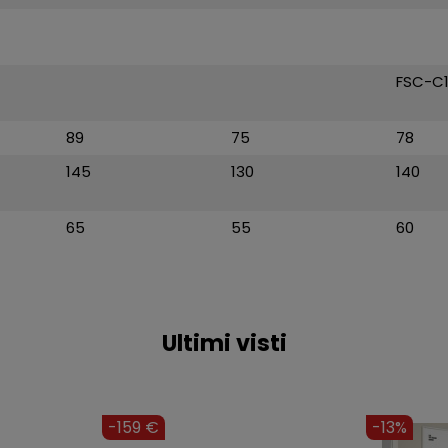
FSC-C
89
75
78
145
130
140
65
55
60
Ultimi visti
-251 €
-153 €