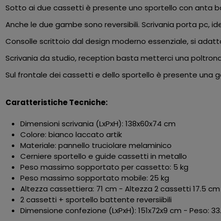
Sotto ai due cassetti è presente uno sportello con anta bat
Anche le due gambe sono reversibili. Scrivania porta pc, idea
Consolle scrittoio dal design moderno essenziale, si adatta
Scrivania da studio, reception basta metterci una poltrona 
Sul frontale dei cassetti e dello sportello è presente una g
Caratteristiche Tecniche:
Dimensioni scrivania (LxPxH): 138x60x74 cm
Colore: bianco laccato artik
Materiale: pannello truciolare melaminico
Cerniere sportello e guide cassetti in metallo
Peso massimo sopportato per cassetto: 5 kg
Peso massimo sopportato mobile: 25 kg
Altezza cassettiera: 71 cm - Altezza 2 cassetti 17.5 
2 cassetti + sportello battente reversiibili
Dimensione confezione (LxPxH): 151x72x9 cm - Peso: 33