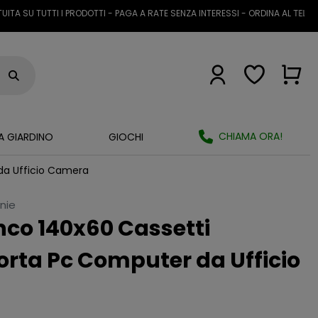
 TUTTI I PRODOTTI - PAGA A RATE SENZA INTERESSI - ORDINA AL TELEFONO O
CHIAMA ORA!
A GIARDINO
GIOCHI
 da Ufficio Camera
anie
nco 140x60 Cassetti
orta Pc Computer da Ufficio