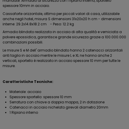
mandate. Armadio di sicurezza con 1 ripiano interno, sportello
spessore 10mm in acciaio.
Cassaforte orizzontale, ottima per piccoli valori di casa, utilizzabile
anche negli hotel, misura S dimensioni 31x20x20 h cm - dimensioni
interne: 29.2x14.8x18.2 cm - Peso: 12.2 kg
Armadio blindato realizzato in acciaio di alta qualità e verniciata a
polvere epossidica, garantisce grande sicurezza grazie a 100.000.000
combinazioni possibili.
Le misure S e M dell' armadio blindato hanno 2 catenacci orizzontali
anti taglio in acciaio mentre le misure L e XL ne hanno anche 2
verticali, sportello è realizzato in acciaio spessore 10 mm per tutte le
misure.
Caratteristiche Tecniche:
Materiale: acciaio
Spessore sportello: spessore 10 mm
Serratura con chiave a doppia mappa, 2 in dotazione
Catenacci in acciaio nichelato girevoli diametro 20mm
1 Ripiano interno