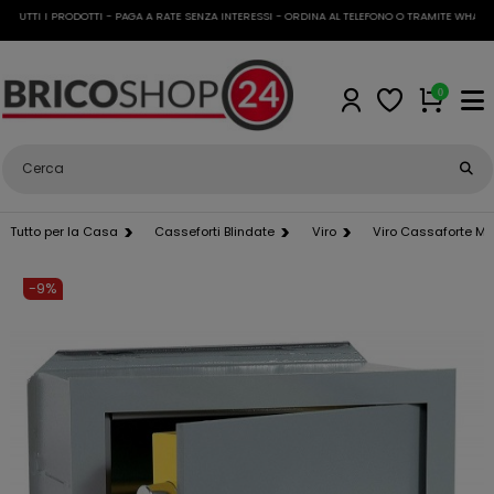
UTTI I PRODOTTI - PAGA A RATE SENZA INTERESSI - ORDINA AL TELEFONO O TRAMITE WHATSAPP
0
Tutto per la Casa
Casseforti Blindate
Viro
Viro Cassaforte Mi
-9%