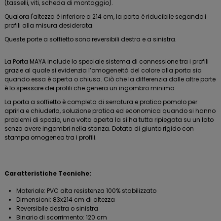
(tasselli, viti, scheda di montaggio).
Qualora l'altezza è inferiore a 214 cm, la porta è riducibile segando i
profili alla misura desiderata.
Queste porte a soffietto sono reversibili destra e a sinistra.
La Porta MAYA include lo speciale sistema di connessione tra i profili
grazie al quale si evidenzia l’omogeneità del colore alla porta sia
quando essa è aperta o chiusa. Ciò che la differenzia dalle altre porte
è lo spessore dei profili che genera un ingombro minimo.
La porta a soffietto è completa di serratura e pratico pomolo per
aprirla e chiuderla, soluzione pratica ed economica quando si hanno
problemi di spazio, una volta aperta la si ha tutta ripiegata su un lato
senza avere ingombri nella stanza. Dotata di giunto rigido con
stampa omogenea tra i profili.
Caratteristiche Tecniche:
Materiale: PVC alta resistenza 100% stabilizzato
Dimensioni: 83x214 cm di altezza
Reversibile destra o sinistra
Binario di scorrimento: 120 cm