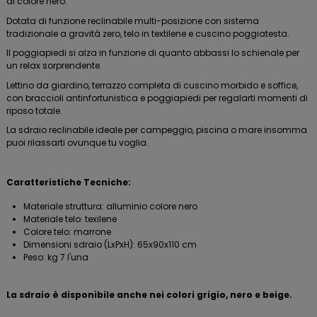
di colore nero.
Dotata di funzione reclinabile multi-posizione con sistema
tradizionale a gravità zero, telo in textilene e cuscino poggiatesta.
Il poggiapiedi si alza in funzione di quanto abbassi lo schienale per
un relax sorprendente.
Lettino da giardino, terrazzo completa di cuscino morbido e soffice,
con braccioli antinfortunistica e poggiapiedi per regalarti momenti di
riposo totale.
La sdraio reclinabile ideale per campeggio, piscina o mare insomma
puoi rilassarti ovunque tu voglia.
Caratteristiche Tecniche:
Materiale struttura: alluminio colore nero
Materiale telo: texilene
Colore telo: marrone
Dimensioni sdraio (LxPxH): 65x90x110 cm
Peso: kg 7 l'una
La sdraio è disponibile anche nei colori grigio, nero e beige.