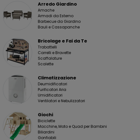
Arredo Giardino
Amache
Armadi da Esterno
Barbecue da Giardino
Bauli e Cassapanche
Bricolage e Fai da Te
Trabattelli
Carrelli e Bravette
Scaffalature
Scalette
Climatizzazione
Deumidificatori
Purificatori Aria
Umidificatori
Ventilatori e Nebulizzatori
Giochi
Biciclette
Macchine, Moto e Quad per Bambini
Biliardini
Gonfiabili