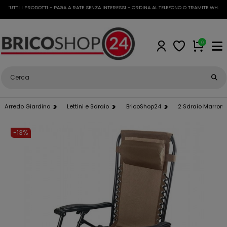
UTTI I PRODOTTI - PAGA A RATE SENZA INTERESSI - ORDINA AL TELEFONO O TRAMITE WHATSAP
0
Arredo Giardino
Lettini e Sdraio
BricoShop24
2 Sdraio Marrone
-13%