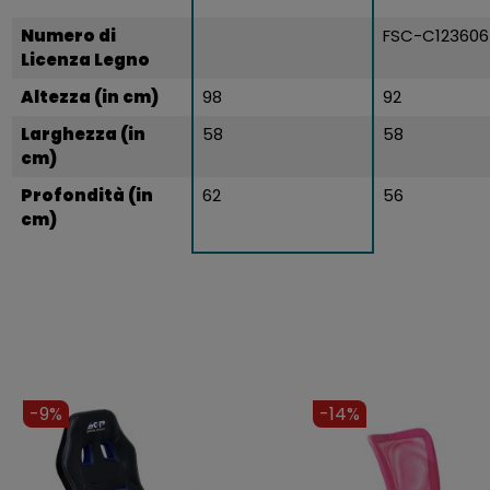
Numero di
FSC-C123606
Licenza Legno
Altezza (in cm)
98
92
Larghezza (in
58
58
cm)
Profondità (in
62
56
cm)
-9%
-10%