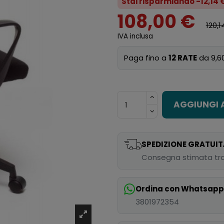
Stai risparmiando -12,14 
108,00 €
120,1
IVA inclusa
Paga fino a
12 RATE
da 9,6
AGGIUNGI 
SPEDIZIONE GRATUIT
Consegna stimata tra
Ordina con Whatsap
3801972354