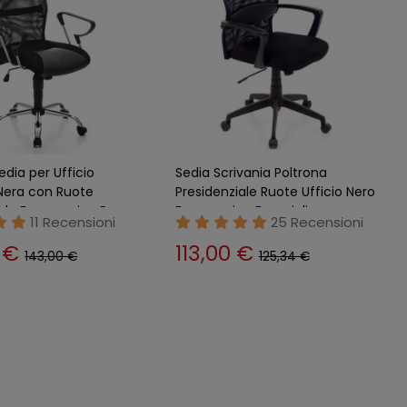
da Gaming Nero e
Sedia da Ufficio in Rete
 Seduta e Alzata
Traspirante Nero con Seduta
Imbottita Regolabile
11 Recensioni
5 Recensioni
0 €
98,89 €
197,00 €
108,20 €