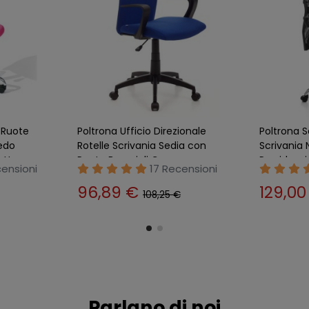
lle
Poltrona Colorata Sedia
Poltrona 
suto
Cameretta con Ruote Gialla
Rosso con
evole
Regolabile e Girevole
Regolabile
ensioni
2 Recensioni
119,00 €
179,0
130,00 €
Parlano di noi