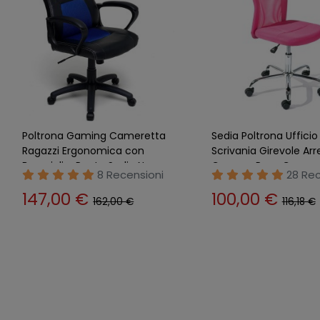
Sedia a Slitta Fissa da Ufficio
Sedia Ufficio con Rote
Scrivania Nero Poltrona Braccioli
Scrivania Nero in Tes
Sala Attesa
Poltrona Braccioli Gir
23 Recensioni
14 Rec
123,00 €
96,89 €
135,00 €
108,25 €