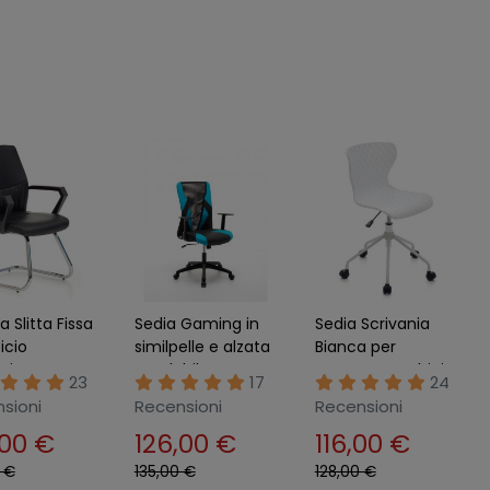
a Slitta Fissa
Sedia Gaming in
Sedia Scrivania
icio
similpelle e alzata
Bianca per
ania Nero
regolabile
Camera Bambini
23
17
24
na Braccioli
Poltrona con
sioni
Recensioni
Recensioni
Attesa
Ruote da Ufficio
,00 €
126,00 €
116,00 €
Studio
 €
135,00 €
128,00 €