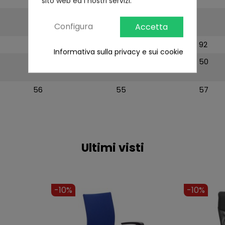
sito web ed i nostri servizi.
FSC-C123606
FSC-C123606
Configura
Accetta
92
90
92
Informativa sulla privacy e sui cookie
58
59
50
56
55
57
Ultimi visti
-8%
-9%