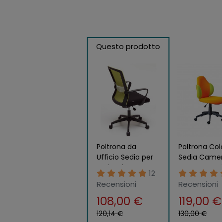
Questo prodotto
Poltrona da
Poltrona Col
Ufficio Sedia per
Sedia Came
Scrivania
con Ruote Gi
12
Cameretta con
Regolabile e
Recensioni
Recensioni
Braccioli e Ruote
Girevole
108,00 €
119,00 €
Verde
120,14 €
130,00 €