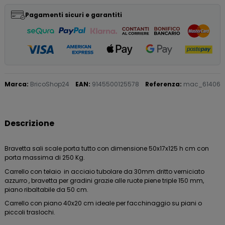
Pagamenti sicuri e garantiti
Marca:
BricoShop24
EAN:
9145500125578
Referenza:
mac_61406
Descrizione
Bravetta sali scale porta tutto con dimensione 50x17x125 h cm con
porta massima di 250 Kg.
Carrello con telaio in acciaio tubolare da 30mm dritto verniciato
azzurro , bravetta per gradini grazie alle ruote piene triple 150 mm,
piano ribaltabile da 50 cm.
Carrello con piano 40x20 cm ideale per facchinaggio su piani o
piccoli traslochi.