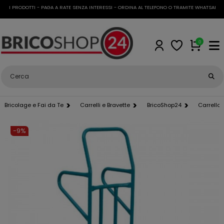
 I PRODOTTI - PAGA A RATE SENZA INTERESSI - ORDINA AL TELEFONO O TRAMITE WHATSAPP
•
S
0
Bricolage e Fai da Te
Carrelli e Bravette
BricoShop24
Carrello 
-9%