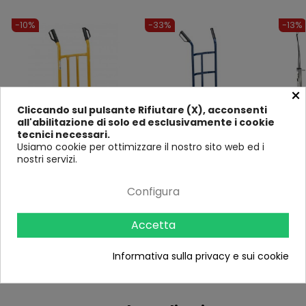
-10%
-33%
-13%
×
Cliccando sul pulsante Rifiutare (X), acconsenti
all'abilitazione di solo ed esclusivamente i cookie
tecnici necessari.
Usiamo cookie per ottimizzare il nostro sito web ed i
Bravetta Carrello per
Carrello Portatutto Max
Carre
nostri servizi.
Trasporto 300 Kg Ruote
250kg Bravetta Trasporto
Piegh
Pieghevole Portapacchi
Oggetti Voluminosi Trasloco
Ruote
9 Recensioni
16
Configura
Recensioni
Rece
123,00 €
136,00 €
71,89 €
88
106,98 €
Accetta
Informativa sulla privacy e sui cookie