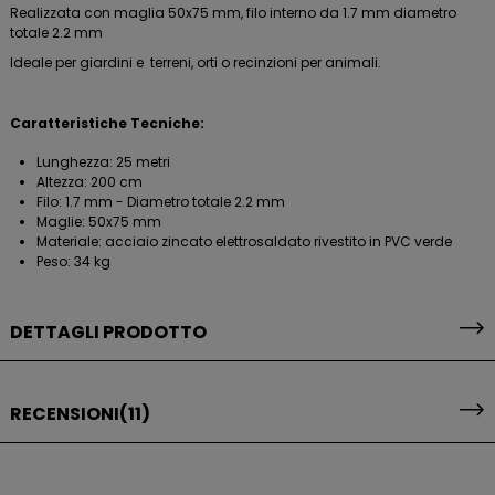
Realizzata con maglia 50x75 mm, filo interno da 1.7 mm diametro
totale 2.2 mm
Ideale per giardini e terreni, orti o recinzioni per animali.
Caratteristiche Tecniche:
Lunghezza: 25 metri
Altezza: 200 cm
Filo: 1.7 mm - Diametro totale 2.2 mm
Maglie: 50x75 mm
Materiale: acciaio zincato elettrosaldato rivestito in PVC verde
Peso: 34 kg
DETTAGLI PRODOTTO
RECENSIONI
(11)