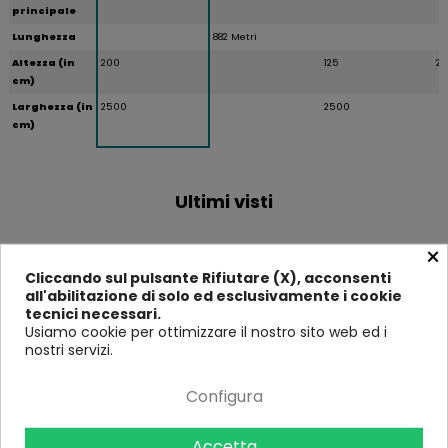
principale
Lunghezza
882 Metri
Altezza (in
200
125
2
cm)
Larghezza (in
2500
2500
cm)
Ultimi visti
×
-9%
-11%
-8%
Cliccando sul pulsante Rifiutare (X), acconsenti
all'abilitazione di solo ed esclusivamente i cookie
tecnici necessari.
Usiamo cookie per ottimizzare il nostro sito web ed i
nostri servizi.
Configura
Accetta