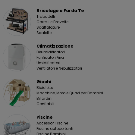
Bricolage e Fai da Te
Trabattelli
Carrelli e Bravette
Scaffalature
Scalette
Climatizzazione
Deumidificatori
Purificatori Aria
Umidificatori
Ventilatori e Nebulizzatori
Giochi
Biciclette
Macchine, Moto e Quad per Bambini
Biliardini
Gonfiabili
Piscine
Accessori Piscine
Piscine autoportanti
Piscine Bambini