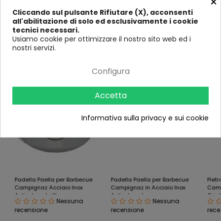
×
Profondità
64
64
64
58
Cliccando sul pulsante Rifiutare (X), acconsenti
(in cm)
all'abilitazione di solo ed esclusivamente i cookie
tecnici necessari.
Usiamo cookie per ottimizzare il nostro sito web ed i
nostri servizi.
Prodotti correlati
Configura
-10%
-11%
-11%
Accetta
Informativa sulla privacy e sui cookie
Padella Paella per Barbecue
Padella Paella per Barbecue
Pietr
Campignaz Acciaio Inox
Campignaz in Acciaio Inox
Camp
Antiaderente Nero
Antiaderente
Grigl
Nessuna
Nessuna
recensione
recensione
rece