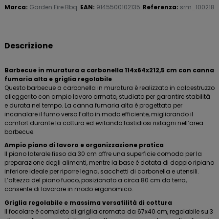
Marca:
Garden Fire Bbq
EAN:
9145500102135
Referenza:
srm_100218
Descrizione
Barbecue in muratura a carbonella 114x64x212,5 cm con canna
fumaria alta e griglia regolabile
Questo barbecue a carbonella in muratura è realizzato in calcestruzzo
alleggerito con ampio lavoro armato, studiato per garantire stabilità
e durata nel tempo. La canna fumaria alta è progettata per
incanalare il fumo verso l’alto in modo efficiente, migliorando il
comfort durante la cottura ed evitando fastidiosi ristagni nell’area
barbecue.
Ampio piano di lavoro e organizzazione pratica
Il piano laterale fisso da 30 cm offre una superficie comoda per la
preparazione degli alimenti, mentre la base è dotata di doppio ripiano
inferiore ideale per riporre legna, sacchetti di carbonella e utensili.
L’altezza del piano fuoco, posizionato a circa 80 cm da terra,
consente di lavorare in modo ergonomico.
Griglia regolabile e massima versatilità di cottura
Il focolare è completo di griglia cromata da 67x40 cm, regolabile su 3