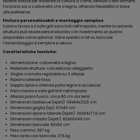
diverse altezze per adattare la cottura a carne, verdure o altri alimenti.
Funziona sia a carbonella che a legna, offrendo flessibilità in base
alle preferenze.
Finiture personalizzabili e montaggio semplice
Il piano lavoro e il safe grill sono tinti nell’impasto, mentre la restante
struttura può essere personalizzata con rivestimento al quarzo
disponibile come optional. Viene spedito in kit su bancale:
l’assemblaggio è semplice e veloce.
Caratteristiche tecniche:
Alimentazione: carbonella e legna
Materiale struttura: calcestruzzo alleggerito
Griglia cromata regolabile su 3 altezze
Ripiano laterale fisso
Doppio ripiano inferiore porta legna e accessori
Piano lavoro e safe grill tinti nell’impasto
Altezza piano fuoco: circa 80 cm da terra
Dimensioni barbecue (lxpxh): 114x64x212,5 cm
Dimensioni griglia (lxp): 67x40 cm
Dimensioni ripiano laterale (lxpxh): 30x64x77,5 cm
Dimensioni imballo (lxpxh): 82x60x149 cm
Dimensioni bancale: 82x60 cm
Peso camino: 367 kg
Peso lordo con bancale: 376 kg