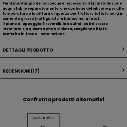
Per il montaggio del barbecue è necessario il kit installazione
acquistabile separatamente, che contiene del silicone per alte
temperature e la pittura al quarzo per trattare tutte le parti in
cemento grezzo (raffigurate in bianco nella foto).
Il piano di appoggio è reversibile e quindi potrà essere
installato sia a destra che a sinistra, scegliendo il lato
preferito in fase di installazione.
DETTAGLI PRODOTTO
RECENSIONI
(17)
Confronta prodotti alternativi
Questo prodotto