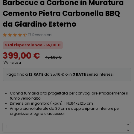
Barbecue a Carbone in Muratura
Cemento Pietra Carbonella BBQ
da Giardino Esterno
17 Recensioni
Stai risparmiando -55,00 €
399,00 €
454,00 €
IVA inclusa
Paga fino a
12 RATE
da 35,46 € o in
3 RATE
senza interessi
Canna fumaria alta progettata per convogliare efficacemente il
fumo verso l’alto
Dimensioni ingombro (lxpxh): 114x64x212,5 cm
Ampio piano laterale da 30 cm e doppio ripiano inferiore per
organizzare legna e accessori