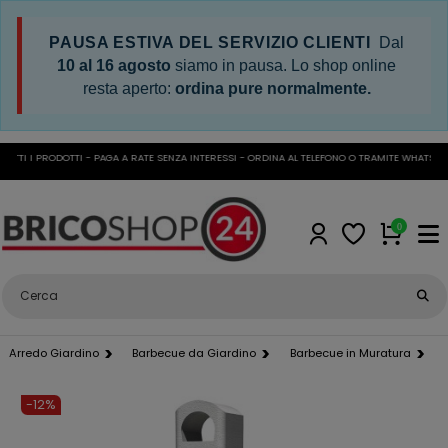
PAUSA ESTIVA DEL SERVIZIO CLIENTI
Dal
10 al 16 agosto
siamo in pausa. Lo shop online
resta aperto:
ordina pure normalmente.
I I PRODOTTI - PAGA A RATE SENZA INTERESSI - ORDINA AL TELEFONO O TRAMITE WHATSAPP
•
0
Arredo Giardino
Barbecue da Giardino
Barbecue in Muratura
-12%