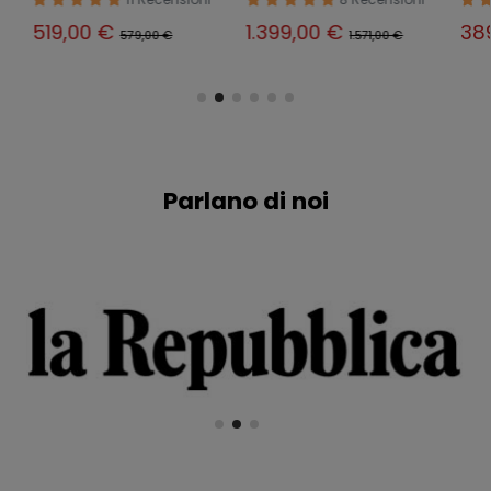
Giardino Grill
519,00 €
1.399,00 €
38
579,00 €
1.571,00 €
Parlano di noi