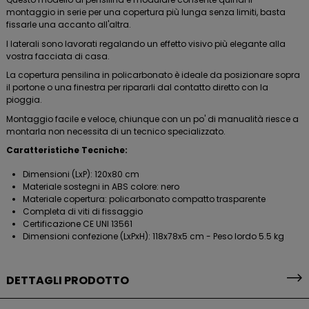
montaggio in serie per una copertura più lunga senza limiti, basta
fissarle una accanto all'altra.
I laterali sono lavorati regalando un effetto visivo più elegante alla
vostra facciata di casa.
La copertura pensilina in policarbonato è ideale da posizionare sopra
il portone o una finestra per ripararli dal contatto diretto con la
pioggia.
Montaggio facile e veloce, chiunque con un po' di manualità riesce a
montarla non necessita di un tecnico specializzato.
Caratteristiche Tecniche:
Dimensioni (LxP): 120x80 cm
Materiale sostegni in ABS colore: nero
Materiale copertura: policarbonato compatto trasparente
Completa di viti di fissaggio
Certificazione CE UNI 13561
Dimensioni confezione (LxPxH): 118x78x5 cm - Peso lordo 5.5 kg
DETTAGLI PRODOTTO