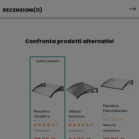
RECENSIONI
(11)
Confronta prodotti alternativi
Questo prodotto
Pensilina
Policarbonato
Pensilina
Tettoia
Alveolare
120x80 in
Pensilina
Trasparente
Policarbonato
Policarbonato
11
16
Nessuna
150x100 cm
Compatto
120x80
Supporti ABS
Recensioni
Recensioni
recensione
Trasparente
Struttura Riparo
Tettoia
Copertura