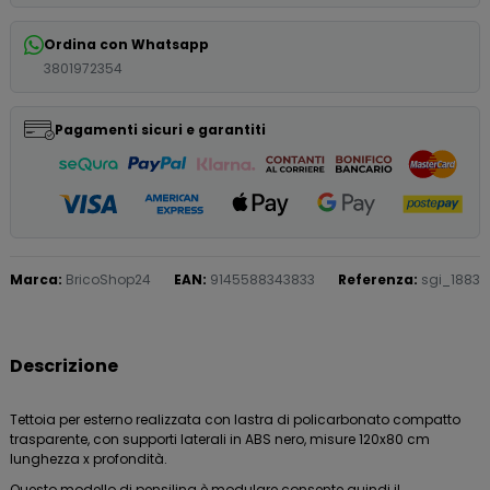
Ordina con Whatsapp
3801972354
Pagamenti sicuri e garantiti
Marca:
BricoShop24
EAN:
9145588343833
Referenza:
sgi_1883
Descrizione
Tettoia per esterno realizzata con lastra di policarbonato compatto
trasparente, con supporti laterali in ABS nero, misure 120x80 cm
lunghezza x profondità.
Questo modello di pensilina è modulare consente quindi il