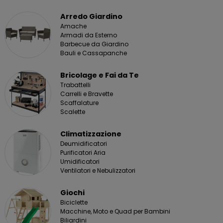
Arredo Giardino
Amache
Armadi da Esterno
Barbecue da Giardino
Bauli e Cassapanche
Bricolage e Fai da Te
Trabattelli
Carrelli e Bravette
Scaffalature
Scalette
Climatizzazione
Deumidificatori
Purificatori Aria
Umidificatori
Ventilatori e Nebulizzatori
Giochi
Biciclette
Macchine, Moto e Quad per Bambini
Biliardini