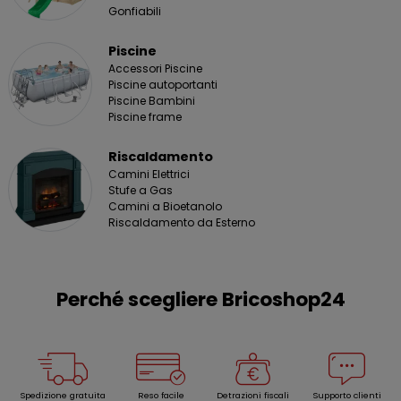
Gonfiabili
Piscine
Accessori Piscine
Piscine autoportanti
Piscine Bambini
Piscine frame
Riscaldamento
Camini Elettrici
Stufe a Gas
Camini a Bioetanolo
Riscaldamento da Esterno
Perché scegliere Bricoshop24
Spedizione gratuita
Reso facile
Detrazioni fiscali
Supporto clienti