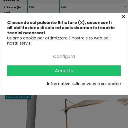
Altezza (in
230
240
24
cm)
×
Larghezza (in
240
300
3
Cliccando sul pulsante Rifiutare (X), acconsenti
cm)
all'abilitazione di solo ed esclusivamente i cookie
tecnici necessari.
Profondità
240
300
3
Usiamo cookie per ottimizzare il nostro sito web ed i
(in cm)
nostri servizi.
Spedizione
Si
Express
Configura
Accetta
Ultimi visti
Informativa sulla privacy e sui cookie
-14%
-10%
-11%
Spedizione Rapida