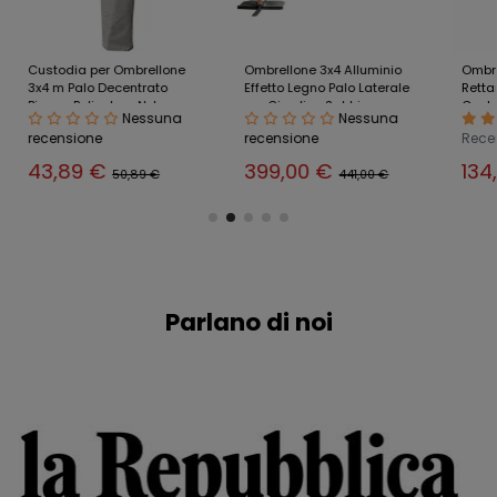
Custodia per Ombrellone
Ombrellone 3x4 Alluminio
Ombre
3x4 m Palo Decentrato
Effetto Legno Palo Laterale
Retta
Bianco Poliestere Nylon
per Giardino Sabbia
Centr
Nessuna
Nessuna
recensione
recensione
Rece
43,89 €
399,00 €
134
50,89 €
441,00 €
Parlano di noi