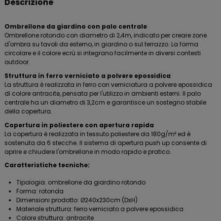
Descrizione
Ombrellone da giardino con palo centrale
Ombrellone rotondo con diametro di 2,4m, indicato per creare zone
d'ombra su tavoli da esterno, in giardino o sul terrazzo. La forma
circolare e il colore ecrù si integrano facilmente in diversi contesti
outdoor.
Struttura in ferro verniciato a polvere epossidica
La struttura è realizzata in ferro con verniciatura a polvere epossidica
di colore antracite, pensata per l'utilizzo in ambienti esterni. Il palo
centrale ha un diametro di 3,2cm e garantisce un sostegno stabile
della copertura.
Copertura in poliestere con apertura rapida
La copertura è realizzata in tessuto poliestere da 180g/m² ed è
sostenuta da 6 stecche. Il sistema di apertura push up consente di
aprire e chiudere l'ombrellone in modo rapido e pratico.
Caratteristiche tecniche:
Tipologia: ombrellone da giardino rotondo
Forma: rotonda
Dimensioni prodotto: Ø240x230cm (DxH)
Materiale struttura: ferro verniciato a polvere epossidica
Colore struttura: antracite