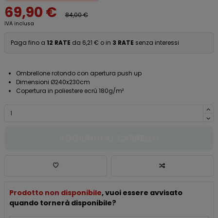
69,90 €
84,00 €
IVA inclusa
Paga fino a
12 RATE
da 6,21 € o in
3 RATE
senza interessi
Ombrellone rotondo con apertura push up
Dimensioni Ø240x230cm
Copertura in poliestere ecrù 180g/m²
AGGIUNGI AL CARRELLO
Prodotto non disponibile
, vuoi essere avvisato
quando tornerà disponibile?