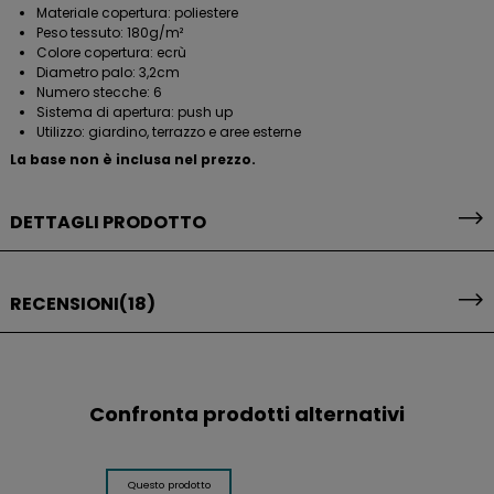
Materiale copertura: poliestere
Peso tessuto: 180g/m²
Colore copertura: ecrù
Diametro palo: 3,2cm
Numero stecche: 6
Sistema di apertura: push up
Utilizzo: giardino, terrazzo e aree esterne
La base non è inclusa nel prezzo.
DETTAGLI PRODOTTO
RECENSIONI
(18)
Confronta prodotti alternativi
Questo prodotto