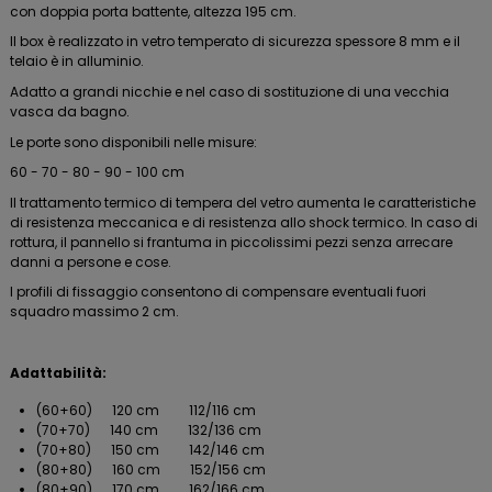
con doppia porta battente, altezza 195 cm.
Il box è realizzato in vetro temperato di sicurezza spessore 8 mm e il
telaio è in alluminio.
Adatto a grandi nicchie e nel caso di sostituzione di una vecchia
vasca da bagno.
Le porte sono disponibili nelle misure:
60 - 70 - 80 - 90 - 100 cm
Il trattamento termico di tempera del vetro aumenta le caratteristiche
di resistenza meccanica e di resistenza allo shock termico. In caso di
rottura, il pannello si frantuma in piccolissimi pezzi senza arrecare
danni a persone e cose.
I profili di fissaggio consentono di compensare eventuali fuori
squadro massimo 2 cm.
Adattabilità:
(60+60) 120 cm 112/116 cm
(70+70) 140 cm 132/136 cm
(70+80) 150 cm 142/146 cm
(80+80) 160 cm 152/156 cm
(80+90) 170 cm 162/166 cm