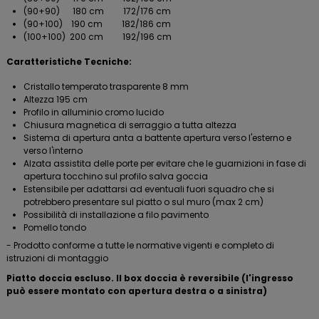
(90+90) 180 cm 172/176 cm
(90+100) 190 cm 182/186 cm
(100+100) 200 cm 192/196 cm
Caratteristiche Tecniche:
Cristallo temperato trasparente 8 mm
Altezza 195 cm
Profilo in alluminio cromo lucido
Chiusura magnetica di serraggio a tutta altezza
Sistema di apertura anta a battente apertura verso l'esterno e
verso l'interno
Alzata assistita delle porte per evitare che le guarnizioni in fase di
apertura tocchino sul profilo salva goccia
Estensibile per adattarsi ad eventuali fuori squadro che si
potrebbero presentare sul piatto o sul muro (max 2 cm)
Possibilità di installazione a filo pavimento
Pomello tondo
- Prodotto conforme a tutte le normative vigenti e completo di
istruzioni di montaggio
Piatto doccia escluso. Il box doccia è reversibile (l'ingresso
può essere montato con apertura destra o a sinistra)