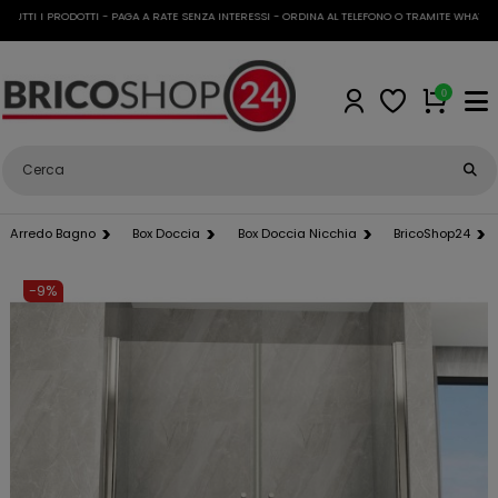
TTI I PRODOTTI - PAGA A RATE SENZA INTERESSI - ORDINA AL TELEFONO O TRAMITE WHATSAPP
0
Arredo Bagno
Box Doccia
Box Doccia Nicchia
BricoShop24
-9%