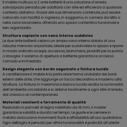
Il mobile multiuso a 2 ante battenti è una soluzione d’arredo
salvaspazio pensata per adattarsi con stile ed efficienza a qualsiasi
contesto abitativo. Grazie alle sue dimensioni contenute, può essere
collocato con facilità in ingresso, in soggiorno, in camera da letto o
nella zona lavanderia, offrendo uno spazio contenitivo funzionale e
ben organizzato.
Struttura capiente con vano interno suddiviso
Le due ante battenti celano un ampio vano interno dotato di una
robusta mensola orizzontale, ideale per suddividere lo spazio e riporre
in modo ordinato scarpe, accessori, biancheria, prodotti per la pulizia
o stoviglie. Il sistema di apertura a battente garantisce accesso
comodo e immediato.
Design elegante con bordo sagomato e finitura lucida
A caratterizzare il mobile è la particolare forma ondulata dei bordi
esterni delle ante, che aggiunge un tocco decorativo e moderno alla
struttura. La finitura in melaminico bianco lucido esalta la luminosità
dell’ambiente circostante e si abbina facilmente a ogni stile d’arredo,
dal classico al contemporaneo.
Materiali resistenti e ferramenta di qualità
Realizzato in pannelli di legno nobilitato da 16 mm, il mobile
garantisce solidità e durata nel tempo. Le guide e le cerniere in
metallo assicurano movimenti fluidi e affidabilità all’uso quotidiano.
Ogni dettaglio è pensato per offrire funzionalità e praticità all’utente