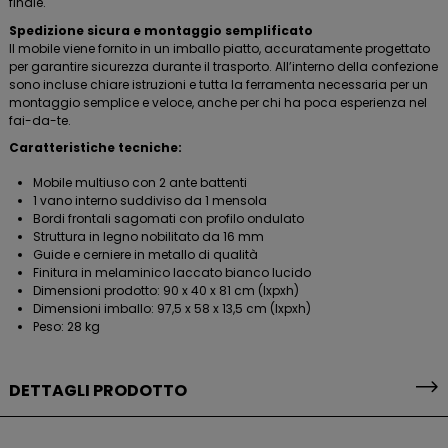
finale.
Spedizione sicura e montaggio semplificato
Il mobile viene fornito in un imballo piatto, accuratamente progettato
per garantire sicurezza durante il trasporto. All’interno della confezione
sono incluse chiare istruzioni e tutta la ferramenta necessaria per un
montaggio semplice e veloce, anche per chi ha poca esperienza nel
fai-da-te.
Caratteristiche tecniche:
Mobile multiuso con 2 ante battenti
1 vano interno suddiviso da 1 mensola
Bordi frontali sagomati con profilo ondulato
Struttura in legno nobilitato da 16 mm
Guide e cerniere in metallo di qualità
Finitura in melaminico laccato bianco lucido
Dimensioni prodotto: 90 x 40 x 81 cm (lxpxh)
Dimensioni imballo: 97,5 x 58 x 13,5 cm (lxpxh)
Peso: 28 kg
DETTAGLI PRODOTTO