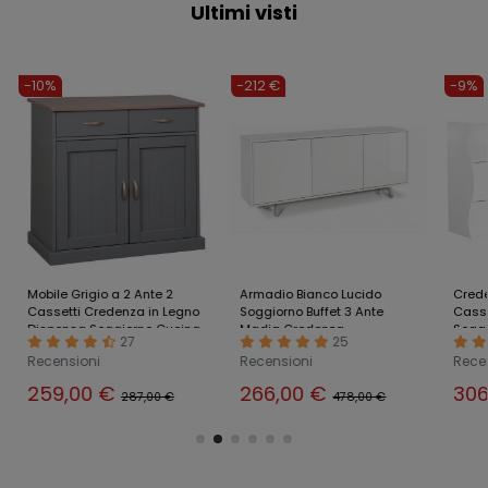
Ultimi visti
-10%
-212 €
-9%
Mobile Grigio a 2 Ante 2
Armadio Bianco Lucido
Crede
Cassetti Credenza in Legno
Soggiorno Buffet 3 Ante
Casse
Dispensa Soggiorno Cucina
Madia Credenza
Sogg
27
25
Contenitore
Recensioni
Recensioni
Rece
259,00 €
266,00 €
306
287,00 €
478,00 €