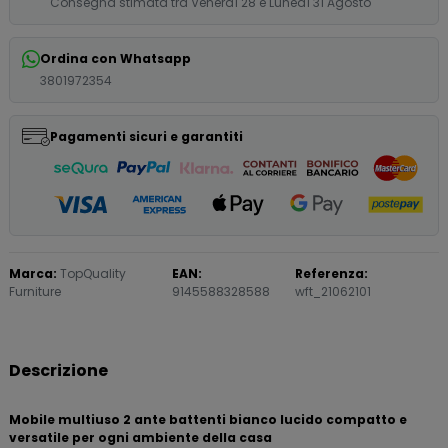
Consegna stimata tra Venerdì 28 e Lunedì 31 Agosto
Ordina con Whatsapp
3801972354
Pagamenti sicuri e garantiti
Marca:
TopQuality
EAN:
Referenza:
Furniture
9145588328588
wft_21062101
Descrizione
Mobile multiuso 2 ante battenti bianco lucido compatto e
versatile per ogni ambiente della casa