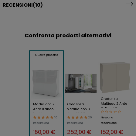
RECENSIONI
(10)
Confronta prodotti alternativi
Questo prodotto
Credenza
Multiuso 2 Ante
Madia con 2
Credenza
Battenti Beige
Ante Bianco
Vetrina con 3
Cachemire
Lucido
Ante Mobile
10
20
Nessuna
Madia in Legno
Credenza per
Moderno da
Recensioni
Recensioni
recensione
Soggiorno
Ingresso
Moderna
Bianco e
160,00 €
252,00 €
152,00 €
Multifunzione
Cemento