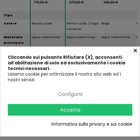
176,00 €
279,00 €
168,00 €
Tipo
Colore
Bianco Lucido
Bianco Lucido / Grigio
Beige
An
Cemento
Materiale
Legno melaminico
Legno melaminico
Legno melaminico
Le
principale
×
Stile
Cliccando sul pulsante Rifiutare (X), acconsenti
Ante
2
2
all'abilitazione di solo ed esclusivamente i cookie
Numero di
FSC-C152783
FSC-C152783
FSC-C152783
FS
tecnici necessari.
Licenza
Usiamo cookie per ottimizzare il nostro sito web ed i
Legno
nostri servizi.
Altezza (in
81
121
81
81
cm)
Configura
Larghezza (in
90
80
90
9
cm)
Accetta
Profondità
40
38
40
4
(in cm)
Informativa sulla privacy e sui cookie