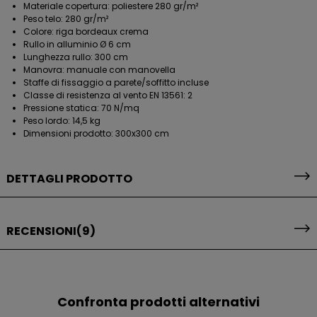
Materiale copertura: poliestere 280 gr/m²
Peso telo: 280 gr/m²
Colore: riga bordeaux crema
Rullo in alluminio Ø 6 cm
Lunghezza rullo: 300 cm
Manovra: manuale con manovella
Staffe di fissaggio a parete/soffitto incluse
Classe di resistenza al vento EN 13561: 2
Pressione statica: 70 N/mq
Peso lordo: 14,5 kg
Dimensioni prodotto: 300x300 cm
DETTAGLI PRODOTTO
RECENSIONI
(9)
Confronta prodotti alternativi