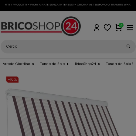
TTI I PRODOTTI - PAGA A RATE SENZA INTERESSI - ORDINA AL TELEFONO O TRAMITE WHATSAPP
0
Arredo Giardino
Tende da Sole
BricoShop24
Tenda da Sole 3
-10%