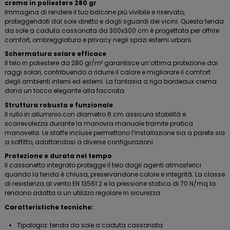
crema in poliestere 280 gr
Immagina di rendere il tuo balcone più vivibile e riservato,
proteggendoti dal sole diretto e dagli sguardi dei vicini. Questa tenda
da sole a caduta cassonata da 300x300 cm è progettata per offrire
comfort, ombreggiatura e privacy negli spazi esterni urbani.
Schermatura solare efficace
Il telo in poliestere da 280 gr/m² garantisce un’ottima protezione dai
raggi solari, contribuendo a ridurre il calore e migliorare il comfort
degli ambienti interni ed esterni. La fantasia a riga bordeaux crema
dona un tocco elegante alla facciata.
Struttura robusta e funzionale
Il rullo in alluminio con diametro 6 cm assicura stabilità e
scorrevolezza durante la manovra manuale tramite pratica
manovella. Le staffe incluse permettono l’installazione sia a parete sia
a soffitto, adattandosi a diverse configurazioni.
Protezione e durata nel tempo
Il cassonetto integrato protegge il telo dagli agenti atmosferici
quando la tenda è chiusa, preservandone colore e integrità. La classe
di resistenza al vento EN 13561:2 e la pressione statica di 70 N/mq la
rendono adatta a un utilizzo regolare in sicurezza.
Caratteristiche tecniche:
Tipologia: tenda da sole a caduta cassonata