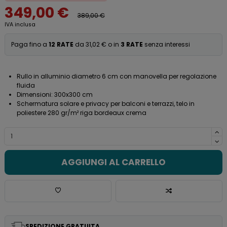
349,00 €
389,00 €
IVA inclusa
Paga fino a
12 RATE
da 31,02 € o in
3 RATE
senza interessi
Rullo in alluminio diametro 6 cm con manovella per regolazione
fluida
Dimensioni: 300x300 cm
Schermatura solare e privacy per balconi e terrazzi, telo in
poliestere 280 gr/m² riga bordeaux crema
AGGIUNGI AL CARRELLO
SPEDIZIONE GRATUITA.