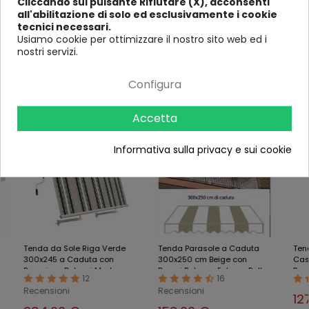
Cliccando sul pulsante Rifiutare (X), acconsenti
Larghezza (in
300
250
400
2
all'abilitazione di solo ed esclusivamente i cookie
cm)
tecnici necessari.
Usiamo cookie per ottimizzare il nostro sito web ed i
nostri servizi.
Ultimi visti
Configura
-9%
-18%
-12%
Accetta
Informativa sulla privacy e sui cookie
Tenda da Sole Riga Verde
Tenda Parasole a Caduta
Tenda
300x245 a Caduta con
300x250 cm Beige con
Cass
Bracci per Balconi Moderna
Bracci Balcone Esterno Rullo
Rossa
12
16
Esterno
Sole
Recensioni
Recensioni
127