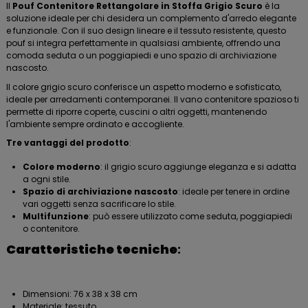
Il
Pouf Contenitore Rettangolare in Stoffa Grigio Scuro
è la
soluzione ideale per chi desidera un complemento d'arredo elegante
e funzionale. Con il suo design lineare e il tessuto resistente, questo
pouf si integra perfettamente in qualsiasi ambiente, offrendo una
comoda seduta o un poggiapiedi e uno spazio di archiviazione
nascosto.
Il colore grigio scuro conferisce un aspetto moderno e sofisticato,
ideale per arredamenti contemporanei. Il vano contenitore spazioso ti
permette di riporre coperte, cuscini o altri oggetti, mantenendo
l'ambiente sempre ordinato e accogliente.
Tre vantaggi del prodotto
:
Colore moderno
: il grigio scuro aggiunge eleganza e si adatta
a ogni stile.
Spazio di archiviazione nascosto
: ideale per tenere in ordine
vari oggetti senza sacrificare lo stile.
Multifunzione
: può essere utilizzato come seduta, poggiapiedi
o contenitore.
Caratteristiche tecniche
:
Dimensioni: 76 x 38 x 38 cm
Materiale: tessuto