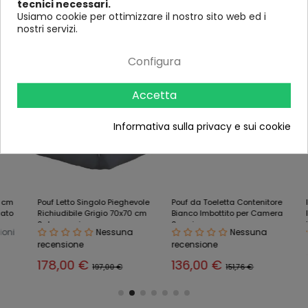
tecnici necessari.
Usiamo cookie per ottimizzare il nostro sito web ed i
Ultimi visti
nostri servizi.
Configura
-10%
-10%
-11%
Accetta
Informativa sulla privacy e sui cookie
Pouf Letto Singolo Pieghevole
Pouf da Toeletta Contenitore
Pouf 
Richiudibile Grigio 70x70 cm
Bianco Imbottito per Camera
Retta
Salvaspazio
Soggiorno
Torto
Nessuna
Nessuna
recensione
recensione
55
178,00 €
136,00 €
197,00 €
151,76 €