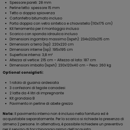
Spessore pareti: 28 mm
Perline tetto: spessore 15 mm
Tetto a doppia spiovenza
Cartonfeltro bitumato incluso
Porta doppia con vetro sintetico e chiavistello (110x175 cm)
Kit ferramenta per il montaggio incluso
Scarico con sponda idraulica incluso
Dimensioni ingombro massimo (lxpxh): 234x220x215 cm
Dimensioni a terra (lxp): 220x220 cm
Dimensioni interne (lxp): 195x195 cm
Superficie interna: 3,8 m²
Altezza al vertice: 215 cm – Altezza al lato: 187 cm
Dimensioni imballo (lxpxh): 230x120x40 cm – Peso: 260 kg
Optional consigliati:
1 rotolo di guaina ardesiata
3 confezioni di tegole canadesi
2 latte da 4 litri di impregnante
Kit grondaia B
Pavimento in perline di abete grezzo
Nota:
Il pavimento interno non è incluso nella fornitura ed è
acquistabile separatamente. Per lo scarico si richiede la presenza di
almeno 2 persone. In alternativa, è possibile richiedere un preventivo
per il servizio di facchinaggio prima dell’acquisto.