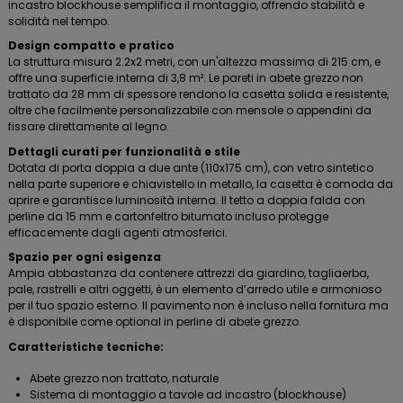
incastro blockhouse semplifica il montaggio, offrendo stabilità e
solidità nel tempo.
Design compatto e pratico
La struttura misura 2.2x2 metri, con un'altezza massima di 215 cm, e
offre una superficie interna di 3,8 m². Le pareti in abete grezzo non
trattato da 28 mm di spessore rendono la casetta solida e resistente,
oltre che facilmente personalizzabile con mensole o appendini da
fissare direttamente al legno.
Dettagli curati per funzionalità e stile
Dotata di porta doppia a due ante (110x175 cm), con vetro sintetico
nella parte superiore e chiavistello in metallo, la casetta è comoda da
aprire e garantisce luminosità interna. Il tetto a doppia falda con
perline da 15 mm e cartonfeltro bitumato incluso protegge
efficacemente dagli agenti atmosferici.
Spazio per ogni esigenza
Ampia abbastanza da contenere attrezzi da giardino, tagliaerba,
pale, rastrelli e altri oggetti, è un elemento d’arredo utile e armonioso
per il tuo spazio esterno. Il pavimento non è incluso nella fornitura ma
è disponibile come optional in perline di abete grezzo.
Caratteristiche tecniche:
Abete grezzo non trattato, naturale
Sistema di montaggio a tavole ad incastro (blockhouse)