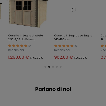
Casetta in Legno di Abete
Casetta in Legno uso Bagno
Caset
2,33x2,33 da Esterno
140x190 cm
Ricove
mm c
12
10
Recensioni
Recensioni
Rece
1.290,00 €
962,00 €
87
1.460,00 €
1.060,00 €
Parlano di noi