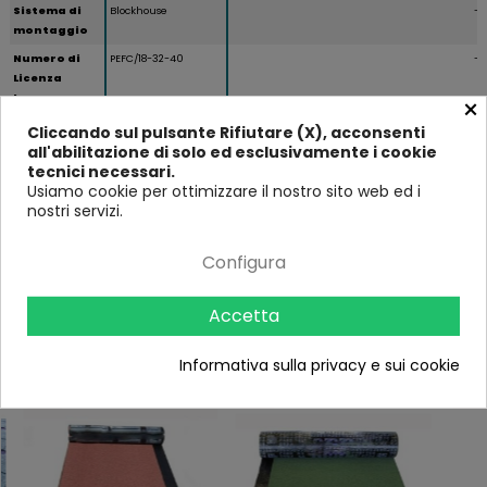
Sistema di
Blockhouse
--
montaggio
Numero di
PEFC/18-32-40
--
Licenza
Legno
×
Altezza (in
215
--
Cliccando sul pulsante Rifiutare (X), acconsenti
cm)
all'abilitazione di solo ed esclusivamente i cookie
tecnici necessari.
Larghezza (in
220
--
Usiamo cookie per ottimizzare il nostro sito web ed i
cm)
nostri servizi.
Profondità
220
--
(in cm)
Configura
Accetta
Prodotti correlati
Informativa sulla privacy e sui cookie
-9%
-9%
-9%