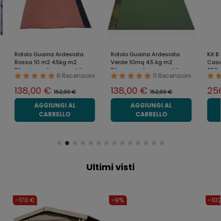
Rotolo Guaina Ardesiata
Rotolo Guaina Ardesiata
Kit B
Rossa 10 m2 4.5kg m2
Verde 10mq 4.5 kg m2
Caset
Bituminosa Impermeabile
Bituminosa Impermeabile
259 c
8 Recensioni
11 Recensioni
Tetto Legno
per Tetto
138,00 €
138,00 €
25
152,00 €
152,00 €
AGGIUNGI AL
AGGIUNGI AL
CARRELLO
CARRELLO
Ultimi visti
-170 €
-9%
-102 