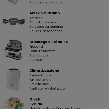
Box Vasca da bagno
Arredo Giardino
Amache
Armadi da Esterno
Barbecue da Giardino
Bauli e Cassapanche
Bricolage e Fai da Te
Trabattelli
Carrelli e Bravette
Scaffalature
Scalette
Climatizzazione
Deumidificatori
Purificatori Aria
Umidificatori
Ventilatori e Nebulizzatori
Giochi
Biciclette
Macchine, Moto e Quad per Bambini