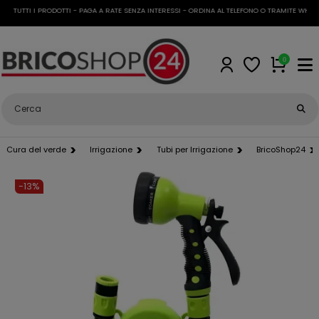
 TUTTI I PRODOTTI - PAGA A RATE SENZA INTERESSI - ORDINA AL TELEFONO O TRAMITE WHATSA
0
Cura del verde
Irrigazione
Tubi per Irrigazione
BricoShop24
-13%