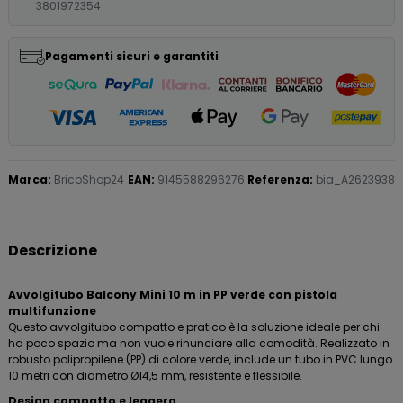
3801972354
Pagamenti sicuri e garantiti
Marca:
BricoShop24
EAN:
9145588296276
Referenza:
bia_A2623938
Descrizione
Avvolgitubo Balcony Mini 10 m in PP verde con pistola
multifunzione
Questo avvolgitubo compatto e pratico è la soluzione ideale per chi
ha poco spazio ma non vuole rinunciare alla comodità. Realizzato in
robusto polipropilene (PP) di colore verde, include un tubo in PVC lungo
10 metri con diametro Ø14,5 mm, resistente e flessibile.
Design compatto e leggero