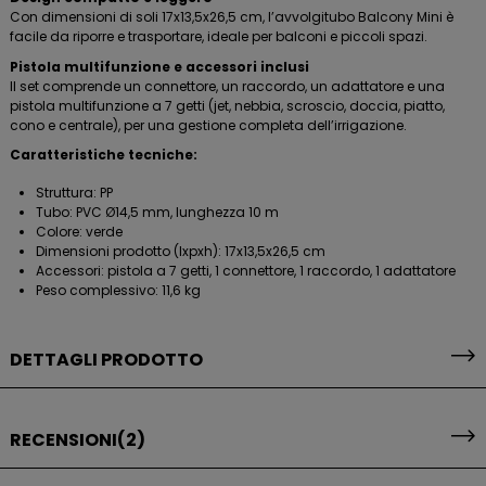
Con dimensioni di soli 17x13,5x26,5 cm, l’avvolgitubo Balcony Mini è
facile da riporre e trasportare, ideale per balconi e piccoli spazi.
Pistola multifunzione e accessori inclusi
Il set comprende un connettore, un raccordo, un adattatore e una
pistola multifunzione a 7 getti (jet, nebbia, scroscio, doccia, piatto,
cono e centrale), per una gestione completa dell’irrigazione.
Caratteristiche tecniche:
Struttura: PP
Tubo: PVC Ø14,5 mm, lunghezza 10 m
Colore: verde
Dimensioni prodotto (lxpxh): 17x13,5x26,5 cm
Accessori: pistola a 7 getti, 1 connettore, 1 raccordo, 1 adattatore
Peso complessivo: 11,6 kg
DETTAGLI PRODOTTO
RECENSIONI
(2)