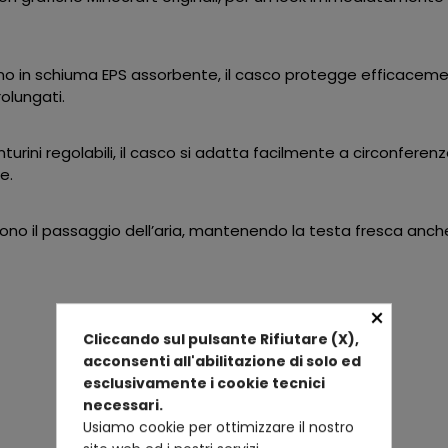
erno in schiuma EPS assorbente, il casco protegge efficacemen
olungati.
inturini regolabili, il casco si adatta facilmente a circonfe
e.
scono il passaggio dell’aria, mantenendo la testa fresca anche
×
Cliccando sul pulsante Rifiutare (X),
acconsenti all'abilitazione di solo ed
esclusivamente i cookie tecnici
necessari.
Usiamo cookie per ottimizzare il nostro