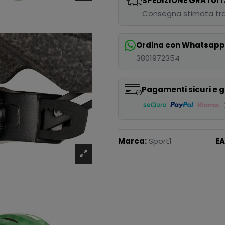
SPEDIZIONE GRATUIT
Consegna stimata tra
Ordina con Whatsap
3801972354
Pagamenti sicuri e g
Marca:
Sport1
EA