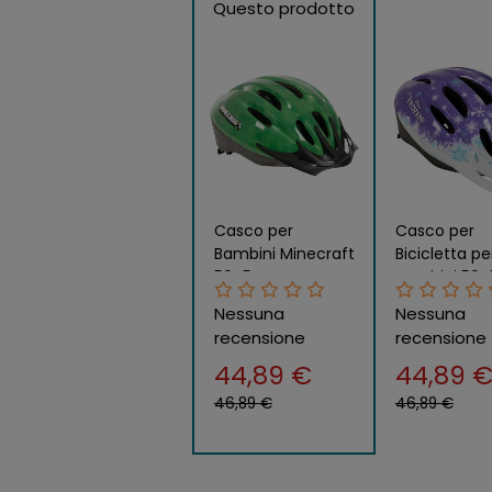
Questo prodotto
Casco per
Casco per
Bambini Minecraft
Bicicletta pe
50–54 cm
Bambini 50–
Certificato per
cm Frozen
Nessuna
Nessuna
Bici Regolabile
Certificato
recensione
recensione
44,89 €
44,89 
46,89 €
46,89 €