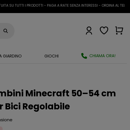
TUTTI I PRODOTTI - PAGA A RATE SENZA INTERESSI - ORDINA AL TELEFONO O 
CHIAMA ORA!
A GIARDINO
GIOCHI
mbini Minecraft 50–54 cm
r Bici Regolabile
nsione