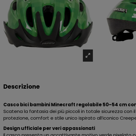
Descrizione
Casco bici bambini Minecraft regolabile 50–54 cm co
Scatena la fantasia dei più piccoli in totale sicurezza co
protezione, comfort e stile unico ispirato all’iconico Creep
Design ufficiale per veri appassionati
Il casco presenta un accattivante motivo verde pixelato co