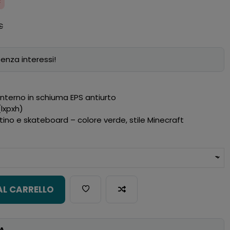
€
€
enza interessi!
interno in schiuma EPS antiurto
(lxpxh)
tino e skateboard – colore verde, stile Minecraft
AL CARRELLO