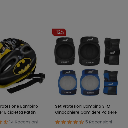
3%
-8%
apida
Spedizione Rapida
ezione Easy Girl
Set Protezioni Winx Ginocchiere
-56cm Regolabile
Gomitiere Bambina Bicicletta
 Rosa
Pattini Monopattino
Nessuna
11 Recensioni