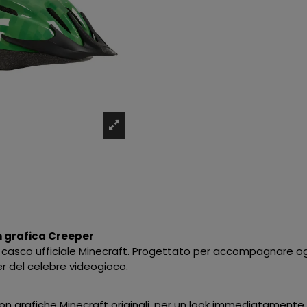
n grafica Creeper
n il casco ufficiale Minecraft. Progettato per accompagnare 
er del celebre videogioco.
n grafiche Minecraft originali, per un look immediatamente r