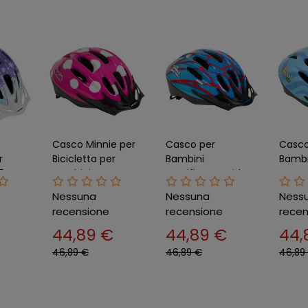
Casco Minnie per
Casco per
Casco
r
Bicicletta per
Bambini
Bambi
54
Bambini
Certificato Spider
cm Ce
Certificato 50–54
Man per Bici 50–
per Bi
Nessuna
Nessuna
Ness
cm Regolabile
54 cm Marvel
Regol
recensione
recensione
recen
€
44,89 €
44,89 €
44,
46,89 €
46,89 €
46,89