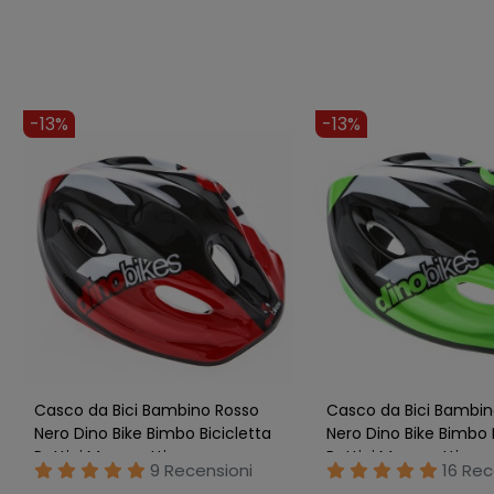
-7%
-4%
Casco Winx per Bici Bambina
Casco per Bambini Ce
Bimba Skate 3 4 anni Bicicletta
Spider Man per Bici 
Pattini Monopattino
Marvel
16 Recensioni
Nessu