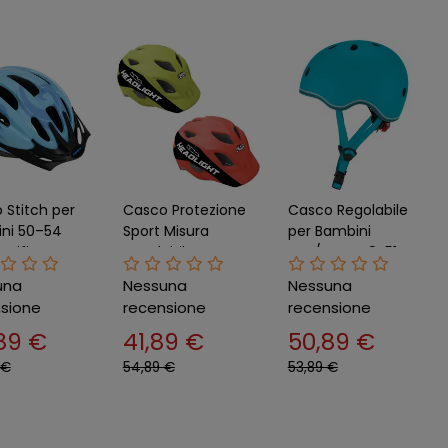
 Stitch per
Casco Protezione
Casco Regolabile
ni 50–54
Sport Misura
per Bambini
rtificato
Regolabile con
XXS/XS Ø 48-51
cicletta
Luci Led Taglia 52–
cm Verde Acqua
una
Nessuna
Nessuna
abile
56 cm
Luce LED
sione
recensione
recensione
89 €
41,89 €
50,89 €
 €
54,89 €
53,89 €