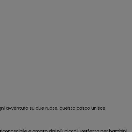
ogni avventura su due ruote, questo casco unisce
iconoscibile e amato dai più piccoli. Perfetto per bambini