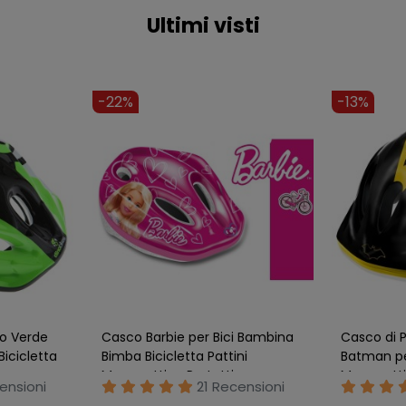
Ultimi visti
Novità -14%
Novità -1
Spedizione R
rtificato
Set Protezioni per Bambini
Casco Prot
50–54 cm
Gomiti Ginocchia Polsi Rosa
Taglia 52
Pastello XXS
Bicicletta
na
Nessuna