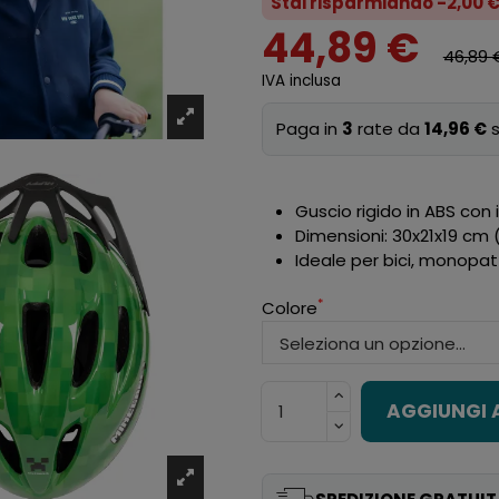
Stai risparmiando -2,00 
44,89 €
46,89 
IVA inclusa
Paga in
3
rate da
14,96 €
s
Guscio rigido in ABS con 
Dimensioni: 30x21x19 cm 
Ideale per bici, monopat
*
Colore
AGGIUNGI 