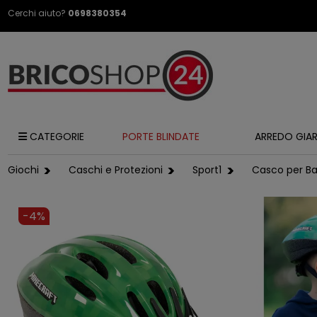
Cerchi aiuto?
0698380354
CATEGORIE
PORTE BLINDATE
ARREDO GIA
Giochi
Caschi e Protezioni
Sport1
Casco per Ba
-4%