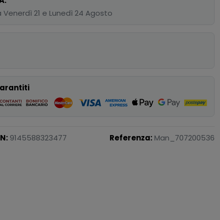
A.
 Venerdì 21 e Lunedì 24 Agosto
p
arantiti
N:
9145588323477
Referenza:
Man_707200536