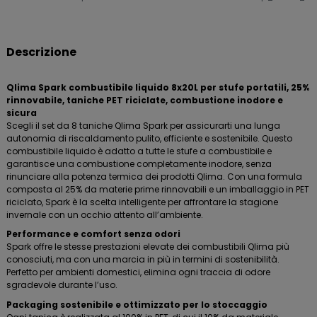
Descrizione
Qlima Spark combustibile liquido 8x20L per stufe portatili, 25%
rinnovabile, taniche PET riciclate, combustione inodore e
sicura
Scegli il set da 8 taniche Qlima Spark per assicurarti una lunga
autonomia di riscaldamento pulito, efficiente e sostenibile. Questo
combustibile liquido è adatto a tutte le stufe a combustibile e
garantisce una combustione completamente inodore, senza
rinunciare alla potenza termica dei prodotti Qlima. Con una formula
composta al 25% da materie prime rinnovabili e un imballaggio in PET
riciclato, Spark è la scelta intelligente per affrontare la stagione
invernale con un occhio attento all’ambiente.
Performance e comfort senza odori
Spark offre le stesse prestazioni elevate dei combustibili Qlima più
conosciuti, ma con una marcia in più in termini di sostenibilità.
Perfetto per ambienti domestici, elimina ogni traccia di odore
sgradevole durante l’uso.
Packaging sostenibile e ottimizzato per lo stoccaggio