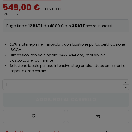
549,00 €
632,00 €
IVA inclusa
Paga fino a
12 RATE
da 48,80 € o in
3 RATE
senza interessi
25% materie prime rinnovabili, combustione pulita, certificazione
ISCC+
Dimensioni tanica singola: 24x26x44 cm, impilabile e
trasportabile facilmente
Soluzione ideale per uso intensivo stagionale, riduce emissioni e
impatto ambientale
AGGIUNGI AL CARRELLO