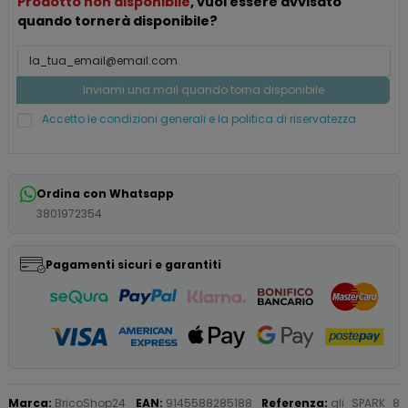
Prodotto non disponibile
, vuoi essere avvisato
quando tornerà disponibile?
Accetto le condizioni generali e la politica di riservatezza
Ordina con Whatsapp
3801972354
Pagamenti sicuri e garantiti
Marca:
BricoShop24
EAN:
9145588285188
Referenza:
qli_SPARK_8