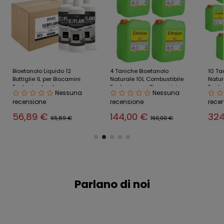
Bioetanolo Liquido 12
4 Taniche Bioetanolo
10 Ta
Bottiglie 1L per Biocamini
Naturale 10L Combustibile
Natur
Ecologico Inodore
Ecologico per Biocamini
Ecolo
Nessuna
Nessuna
recensione
recensione
rece
56,89 €
144,00 €
32
65,89 €
160,00 €
Parlano di noi