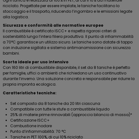
Ogni tanica è realizzata al 100% in PET, di cui il 10% da materiale
riciclato. Progettate per essere impilate, le taniche facilitano lo
stoccaggio e il trasporto, riducendo l’ingombro e le emissioni legate
alla logistica.
Sicurezza e conformità alle normative europee
Il combustibile è certificato ISCC+ e rispetta rigorosi criteri di
sostenibilità lungo l’intera filiera produttiva. Il punto di infiammabilità
a 70°C garantisce un utilizzo sicuro. Le taniche sono dotate di tappo
con induzione sigillata e sistema antimanomissione con sicurezza
bambini.
Scorta ideale per uso intensivo
Con 160 litri di combustibile disponibile, il set da 8 taniche è perfetto
per famiglie, uffici o ambienti che richiedono un uso continuativo
durante l’inverno. Una soluzione concreta e responsabile per ridurre la
propria impronta ecologica.
Caratteristiche tecniche:
Set composto da 8 taniche da 20 litri ciascuna
Compatibile con tutte le stufe a combustibile liquido
25% di materie prime rinnovabili (approccio bilancio di massa)*
Certificazione ISCC+
Combustione inodore
Punto d’infiammabilità: 70 °C
Taniche in PET 100%, di cui 10% riciclato