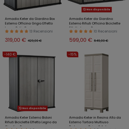
Non disponibile
Armadio Keter da Giardino Box
Armadio Keter da Giardino
Esterno Officina Grigio Effetto
Esterno Rifiuti Officina Biciclette
Legno Patio Resina
Effetto Legno Box
13 Recensioni
10 Recensioni
319,00 €
599,00 €
429,00 €
849,00 €
-140 €
-15%
Non disponibile
Armadio Keter Esterno Bidoni
Armadio Keter in Resina Alto da
Rifiuti Biciclette Effetto Legno da
Esterno Tortora Multiuso
Giardino Box
Portascope Beige 2 Ante