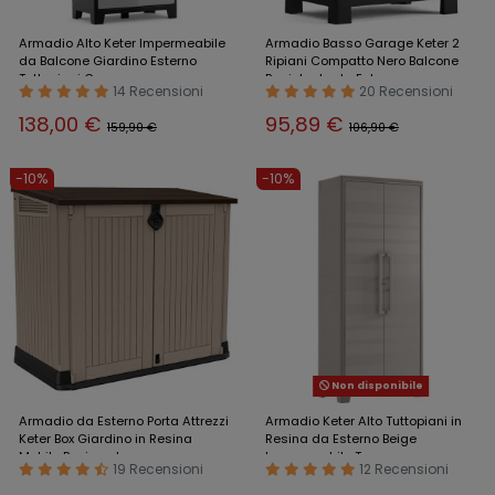
Armadio Alto Keter Impermeabile
Armadio Basso Garage Keter 2
da Balcone Giardino Esterno
Ripiani Compatto Nero Balcone
Tuttopiani Garage
Resistente da Esterno
14 Recensioni
20 Recensioni
138,00 €
95,89 €
159,90 €
106,90 €
-10%
-10%
Non disponibile
Armadio da Esterno Porta Attrezzi
Armadio Keter Alto Tuttopiani in
Keter Box Giardino in Resina
Resina da Esterno Beige
Mobile Pavimento
Impermeabile Terrazzo
19 Recensioni
12 Recensioni