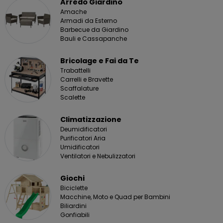
Arredo Giardino
Amache
Armadi da Esterno
Barbecue da Giardino
Bauli e Cassapanche
Bricolage e Fai da Te
Trabattelli
Carrelli e Bravette
Scaffalature
Scalette
Climatizzazione
Deumidificatori
Purificatori Aria
Umidificatori
Ventilatori e Nebulizzatori
Giochi
Biciclette
Macchine, Moto e Quad per Bambini
Biliardini
Gonfiabili