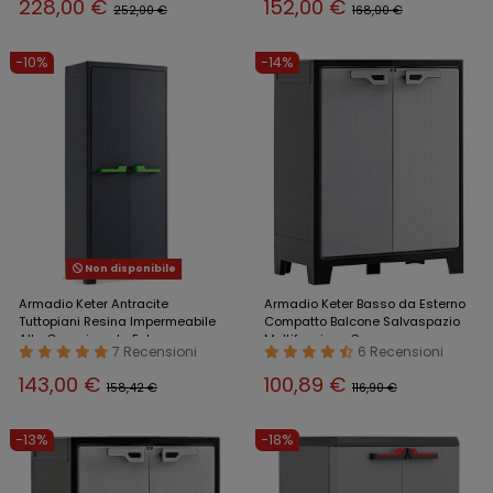
228,00 €
152,00 €
252,00 €
168,00 €
-10%
-14%
Non disponibile
Armadio Keter Antracite
Armadio Keter Basso da Esterno
Tuttopiani Resina Impermeabile
Compatto Balcone Salvaspazio
Alto Organizer da Esterno
Multifunzione Garage
7 Recensioni
6 Recensioni
143,00 €
100,89 €
158,42 €
116,90 €
-13%
-18%