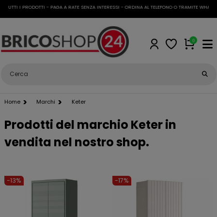
TTI I PRODOTTI - PAGA A RATE SENZA INTERESSI - ORDINA AL TELEFONO O TRAMITE WHATSAPP
0
Home
Marchi
Keter
Prodotti del marchio Keter in
vendita nel nostro shop.
-13%
-17%