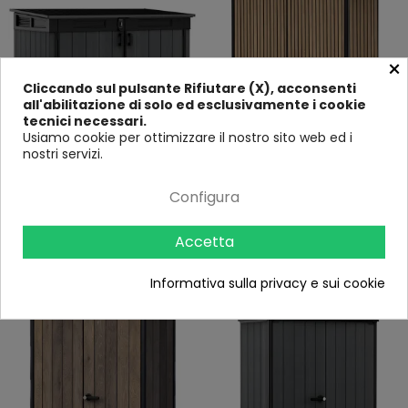
×
Cliccando sul pulsante Rifiutare (X), acconsenti
all'abilitazione di solo ed esclusivamente i cookie
tecnici necessari.
Usiamo cookie per ottimizzare il nostro sito web ed i
nostri servizi.
Armadio Porta Attrezzi da Esterno
Armadio Porta Attrezzi Keter
Configura
2020L in Resina Grigio Effetto
1400L Doghe Effetto Legno da
Legno
Esterno
Nessuna
Nessuna
recensione
recensione
Accetta
849,00 €
479,00 €
922,00 €
619,00 €
Informativa sulla privacy e sui cookie
-140 €
-120 €