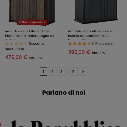
Non disponibile
Armadio Porta Attrezzi Keter
Armadio Porta Attrezzi Keter in
1400L Resina Finitura Legno UV
Resina da Giardino 1400 L
da Esterno
Evotech Grigio
Nessuna
6 Recensioni
recensione
399,00 €
519,00 €
479,00 €
619,00 €
1
2
3
…
5
Parlano di noi