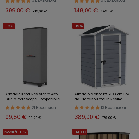
8 Recensioni
9 Recensioni
399,00 €
148,00 €
539,00 €
174,90 €
-16%
-19%
Armadio Keter Resistente Alto
Armadio Manor 129x103 cm Box
Grigio Portascope Componibile
da Giardino Keter in Resina
con Serratura Patio
21 Recensioni
13 Recensioni
99,80 €
389,00 €
119,00 €
479,00 €
Novità -8%
-140 €