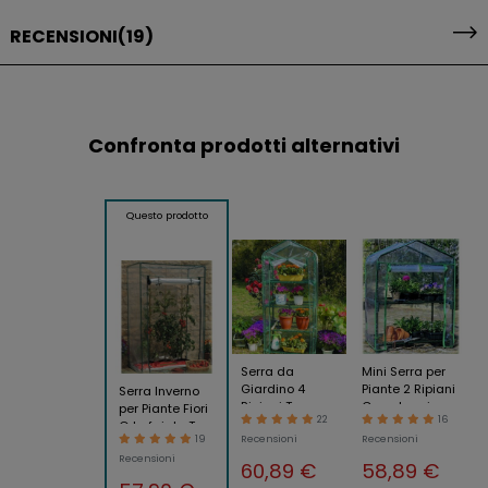
RECENSIONI
(19)
Confronta prodotti alternativi
Questo prodotto
Serra da
Mini Serra per
Giardino 4
Piante 2 Ripiani
Serra Inverno
Ripiani Terrazzo
Copertura in
per Piante Fiori
22
16
per Piante Fiori
PVC da
Orto fai da Te
19
Recensioni
Recensioni
Orto Copertura
Giardino
Pomodori Telo
Telo in Pvc
Balcone
Recensioni
PVC Giardino
60,89 €
58,89 €
Terrazzo
Balcone