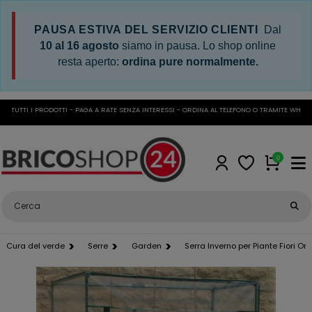
PAUSA ESTIVA DEL SERVIZIO CLIENTI
Dal
10 al 16 agosto
siamo in pausa. Lo shop online
resta aperto:
ordina pure normalmente.
UTTI I PRODOTTI - PAGA A RATE SENZA INTERESSI - ORDINA AL TELEFONO O TRAMITE WHATSAP
0
Cura del verde
Serre
Garden
Serra Inverno per Piante Fiori O