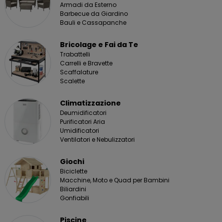
Armadi da Esterno
Barbecue da Giardino
Bauli e Cassapanche
Bricolage e Fai da Te
Trabattelli
Carrelli e Bravette
Scaffalature
Scalette
Climatizzazione
Deumidificatori
Purificatori Aria
Umidificatori
Ventilatori e Nebulizzatori
Giochi
Biciclette
Macchine, Moto e Quad per Bambini
Biliardini
Gonfiabili
Piscine