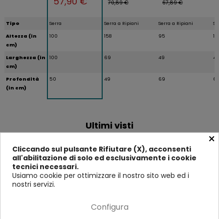
57,90 €
70,89 €
67,89 €
Tipo
Serra
Serra a Ripiani
Serra a Ripiani
Se
Altezza (in
100
158
95
12
cm)
Larghezza (in
100
69
49
4
cm)
Profondità
50
49
69
6
(in cm)
Ultimi visti
×
Cliccando sul pulsante Rifiutare (X), acconsenti
all'abilitazione di solo ed esclusivamente i cookie
-13%
-171 €
-7%
tecnici necessari.
Usiamo cookie per ottimizzare il nostro sito web ed i
nostri servizi.
Configura