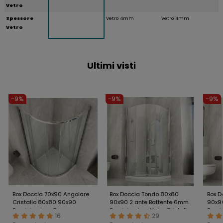
Vetro
Spessore
Vetro 4mm
Vetro 4mm
Vetro
Ultimi visti
-9%
-9%
-9%
Box Doccia 70x90 Angolare
Box Doccia Tondo 80x80
Box D
Cristallo 80x80 90x90
90x90 2 ante Battente 6mm
90x90
Semicircolare 6mm
Semicircolare Vetro Cristallo
Semi 
16
29
Scorrevole 190
Crista