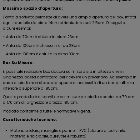
Massimo spazio d'apertura:
L'anta a soffietto permette di avere una ampia apertura del box, infatti
ogni riducibile da circa 14cm si richiude in soli 2.5cm. Di seguito
alcuni esempi:
- Anta da 70cm è chiusa in circa 23cm
- Anta da 100cm è chiusa in circa 28cm
- Anta da 130cm è chiusa in circa 33cm
Box Su Misura:
E' possibile realizzare box doccia su misura sia in altezza che in
lunghezza, basta contattarci per ricevere un preventivo. Ad esempio in
caso di piatto non standard oppure di necessità di un box di altezza
inferiore o superiore a 185cm.
Questo prodotto è disponibile per misure del piatto doccia: da 70 cm
a 170 cm di larghezza e altezza 185 cm.
Prodotto conforme a tutte le normative vigenti.
Caratteristiche tecniche:
Materiale telaio, maniglie e pannelli: PVC (cloruro di polivinile:
materiale riciclabile, durevole e robusto)