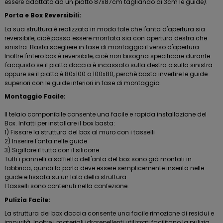
essere adattato ad un piatto 87x87cm tagliando di 3cm le guide).
Porta e Box Reversibili:
La sua struttura è realizzata in modo tale che l'anta d'apertura sia
reversibile, cioè possa essere montata sia con apertura destra che
sinistra. Basta scegliere in fase di montaggio il verso d'apertura.
Inoltre l'intero box è reversibile, cioè non bisogna specificare durante
l'acquisto se il piatto doccia è incassato sulla destra o sulla sinistra
oppure se il piatto è 80x100 o 100x80, perchè basta invertire le guide
superiori con le guide inferiori in fase di montaggio.
Montaggio Facile:
Il telaio componibile consente una facile e rapida installazione del
Box. Infatti per installare il box basta:
1) Fissare la struttura del box al muro con i tasselli
2) Inserire l'anta nelle guide
3) Sigillare il tutto con il silicone
Tutti i pannelli a soffietto dell'anta del box sono già montati in
fabbrica, quindi la porta deve essere semplicemente inserita nelle
guide e fissata su un lato della struttura.
I tasselli sono contenuti nella confezione.
Pulizia Facile:
La struttura dei box doccia consente una facile rimozione di residui e
impurità. Inoltre i materiali idrorepellenti utilizzati facilitano la pulizia.