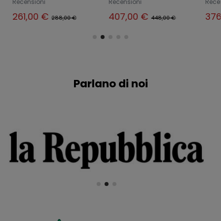
Recensioni
Recensioni
Rece
261,00 €
407,00 €
376
288,00 €
448,00 €
Parlano di noi