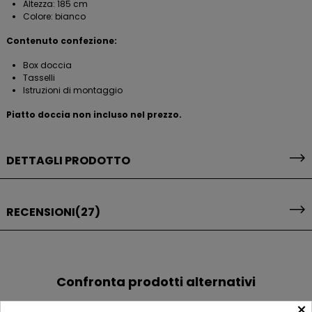
Altezza: 185 cm
Colore: bianco
Contenuto confezione:
Box doccia
Tasselli
Istruzioni di montaggio
Piatto doccia non incluso nel prezzo.
DETTAGLI PRODOTTO
RECENSIONI
(27)
Confronta prodotti alternativi
×