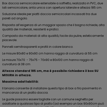
Box doccia semicircolare estensibile a soffietto, realizzato in PVC, due
lati semicircolare, anta unica con apertura laterale e altezza 185 cm.
Soluzione ideale per piatti doccia semicircolari incassati tra due
pareti ad angolo.
Risposta all’esigenza di un maggior spazio che il bagno richiede, alta
qualità dei materiali, resistenti e pratici.
Composto da materiali di alta qualità, facile da pulire, esteticamente
piacevole.
Pannelli semitrasparenti e profili in colore bianco.
Le misure 80x80 e 90x90 cm hanno raggio di curvatura di 55 cm
Le misure 70x70 - 75x75 - 70x90 e 80x100 cm hanno raggio di
curvatura di 38 cm
Altezza standard 185 cm, ma è possibile richiedere il box SU
MISURA in altezza.
Massima adattabilità:
Il binario consente di installare questo tipo di box a filo pavimento in
mancanza di un piatto doccia.
Le guide possono essere tagliate con un comune seghetto per
adattarle a qualsiasi tipo di piatto (ad esempio un box 90x90cm può