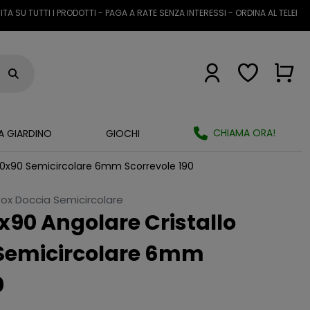
UTTI I PRODOTTI - PAGA A RATE SENZA INTERESSI - ORDINA AL TELEFONO O T
CHIAMA ORA!
A GIARDINO
GIOCHI
90x90 Semicircolare 6mm Scorrevole 190
ox Doccia Semicircolare
x90 Angolare Cristallo
Semicircolare 6mm
0