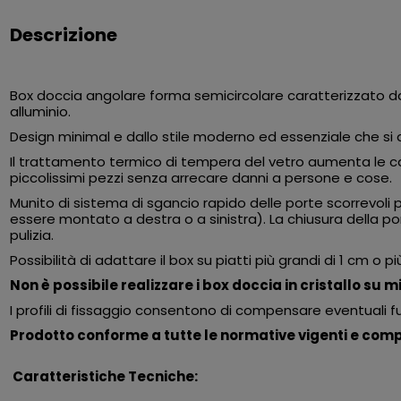
Descrizione
Box doccia angolare forma semicircolare caratterizzato dai
alluminio.
Design minimal e dallo stile moderno ed essenziale che si
Il trattamento termico di tempera del vetro aumenta le cara
piccolissimi pezzi senza arrecare danni a persone e cose.
Munito di sistema di sgancio rapido delle porte scorrevoli pe
essere montato a destra o a sinistra). La chiusura della po
pulizia.
Possibilità di adattare il box su piatti più grandi di 1 cm o pi
Non è possibile realizzare i box doccia in cristallo su m
I profili di fissaggio consentono di compensare eventuali f
Prodotto conforme a tutte le normative vigenti e compl
Caratteristiche Tecniche: