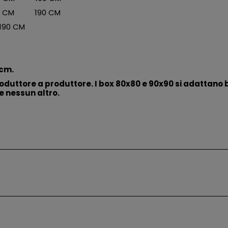
5 CM 190 CM
190 CM
8cm.
roduttore a produttore. I box 80x80 e 90x90 si adattano b
e nessun altro.