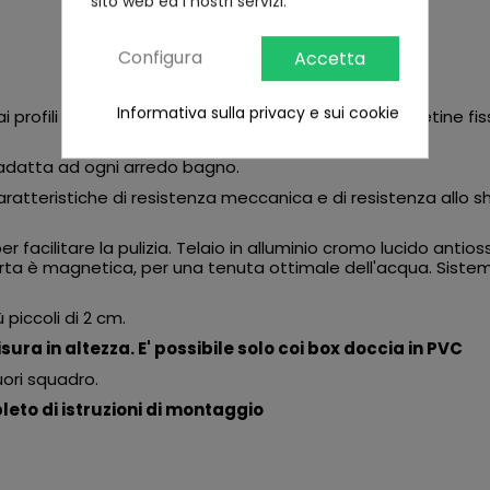
sito web ed i nostri servizi.
Configura
Accetta
Informativa sulla privacy e sui cookie
 profili squadrati con due ante scorrevoli e due paretine fi
 adatta ad ogni arredo bagno.
tteristiche di resistenza meccanica e di resistenza allo shoc
r facilitare la pulizia. Telaio in alluminio cromo lucido antios
rta è magnetica, per una tenuta ottimale dell'acqua. Sistema 
ù piccoli di 2 cm.
isura in altezza. E' possibile solo coi box doccia in PVC
uori squadro.
eto di istruzioni di montaggio