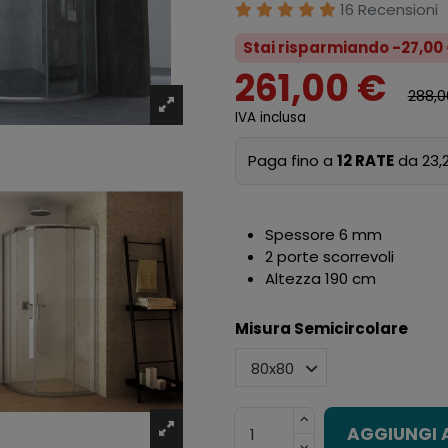
16 Recensioni
Stai risparmiando -27,00
261,00 €
288,0
IVA inclusa
Paga fino a
12 RATE
da 23,2
Spessore 6 mm
2 porte scorrevoli
Altezza 190 cm
Misura Semicircolare
AGGIUNGI 