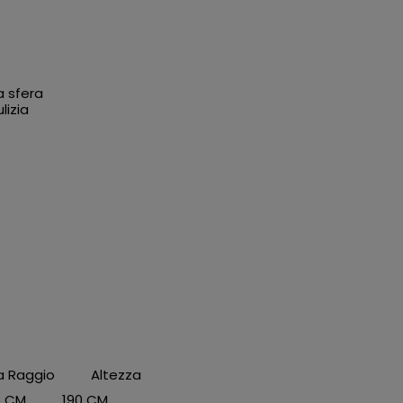
a sfera
lizia
a
Raggio
Altezza
5 CM 190 CM