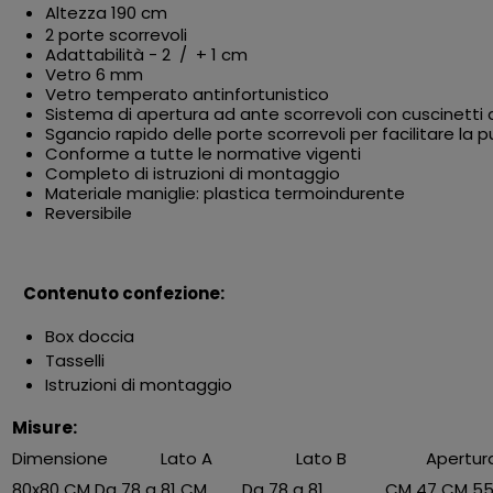
Altezza 190 cm
2 porte scorrevoli
Adattabilità - 2 / + 1 cm
Vetro 6 mm
Vetro temperato antinfortunistico
Sistema di apertura ad ante scorrevoli con cuscinetti 
Sgancio rapido delle porte scorrevoli per facilitare la pu
Conforme a tutte le normative vigenti
Completo di istruzioni di montaggio
Materiale maniglie: plastica termoindurente
Reversibile
Contenuto confezione:
Box doccia
Tasselli
Istruzioni di montaggio
Misure:
Dimensione
Lato A
Lato B
Apertur
80x80 CM
Da 78 a 81 CM
Da 78 a 81 CM
47 CM
5