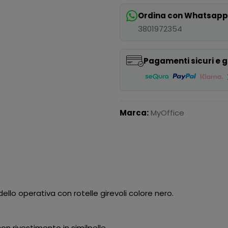
Ordina con Whatsap
3801972354
Pagamenti sicuri e g
Marca:
MyOffice
ello operativa con rotelle girevoli colore nero.
on rivestimento in similpelle.