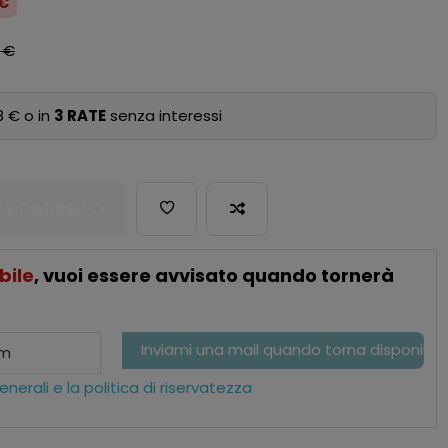
 €
0 €
8 € o in
3 RATE
senza interessi
AL CARRELLO
bile
, vuoi essere avvisato quando tornerà
nerali e la politica di riservatezza