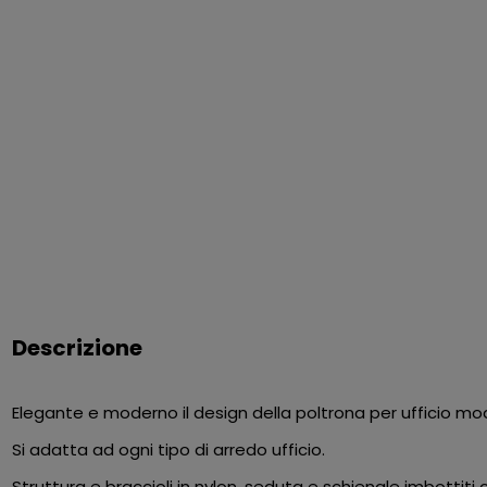
Descrizione
Elegante e moderno il design della poltrona per ufficio mod
Si adatta ad ogni tipo di arredo ufficio.
Struttura e braccioli in nylon, seduta e schienale imbottiti c