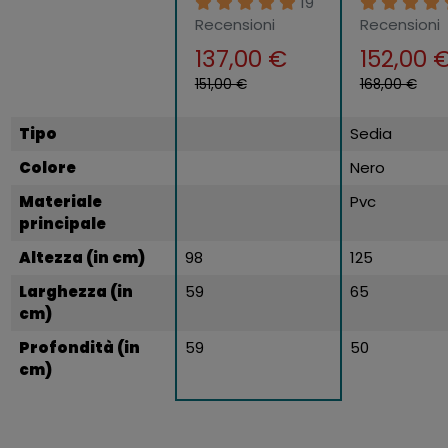
19
Rotelle Girevole
Estensibile e
Recensioni
Recensioni
Poltrona con
Traspirante
137,00 €
152,00 
Braccioli
151,00 €
168,00 €
Tipo
Sedia
Colore
Nero
Materiale
Pvc
principale
Altezza (in cm)
98
125
Larghezza (in
59
65
cm)
Profondità (in
59
50
cm)