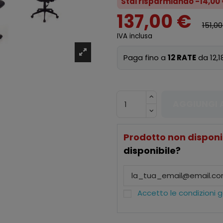
Stai risparmiando -14,00
137,00 €
151,0
IVA inclusa
Paga fino a
12 RATE
da 12,1
AGGIUNGI 
Prodotto non disponi
disponibile?
Accetto le condizioni ge