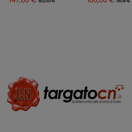
135,00 €
120,14 €