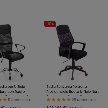
-18%
idenziale da Ufficio
Sedia Ufficio con Ruote Beige
Poltrona Girevole
Imbottita Braccioli Scrivania
a Braccioli
Poltrona Ergonomica
18 Recensioni
5 Recensioni
0 €
127,00 €