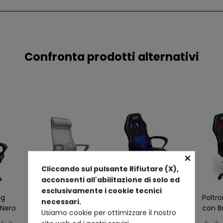
Confronta prodotti alternativi
×
Cliccando sul pulsante Rifiutare (X),
acconsenti all'abilitazione di solo ed
esclusivamente i cookie tecnici
ng
Poltrona da Ufficio
Poltrona Gaming
Poltr
necessari.
Nero
Ergonomica Grigio
Cameretta
con Br
Usiamo cookie per ottimizzare il nostro
con Schienale Alto
Ragazzi
Ruote