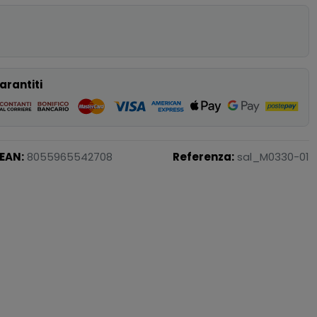
p
arantiti
EAN:
8055965542708
Referenza:
sal_M0330-01