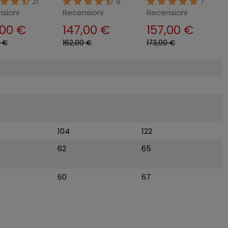
21
9
7
 Sedia da
Bianca con
Ruote
sioni
Recensioni
Recensioni
g Scrivania
Braccioli e Ruote
,00 €
147,00 €
157,00 €
0 €
162,00 €
173,00 €
104
122
62
65
60
67