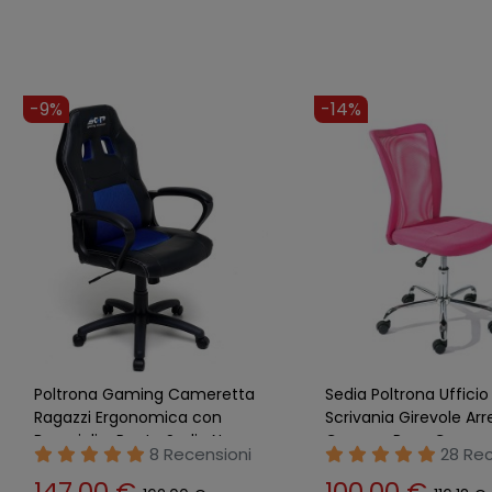
-9%
-10%
Sedia a Slitta Fissa da Ufficio
Poltrona da Ufficio Se
Scrivania Nero Poltrona Braccioli
Scrivania Cameretta
Sala Attesa
Braccioli e Ruote Ver
23 Recensioni
12 Rec
123,00 €
108,00 €