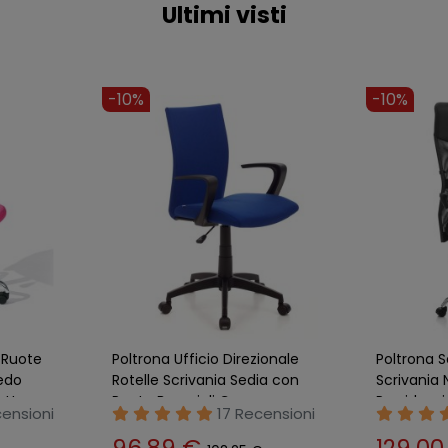
Ultimi visti
-10%
-11%
dia per
Sedia Ufficio con Rotelle
Sedia Pres
 con
Scrivania Nero in Tessuto
Scrivania 
de
Poltrona Braccioli Girevole
Ergonomic
ensioni
14 Recensioni
96,89 €
129,0