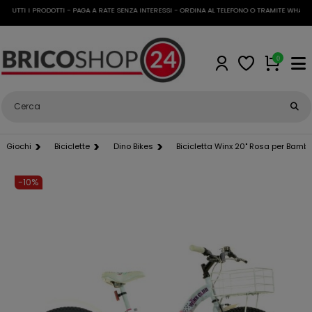
TTI I PRODOTTI - PAGA A RATE SENZA INTERESSI - ORDINA AL TELEFONO O TRAMITE WHATSAPP
0
Giochi
Biciclette
Dino Bikes
Bicicletta Winx 20" Rosa per Bamb
-10%