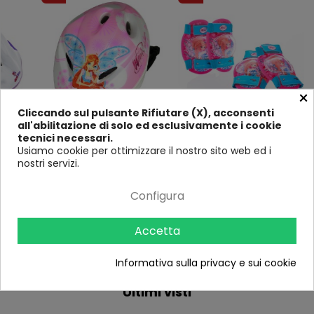
×
Cliccando sul pulsante Rifiutare (X), acconsenti
all'abilitazione di solo ed esclusivamente i cookie
Casco Winx per Bici Bambina
Set Protezioni Winx
Casco
tecnici necessari.
Bimba Skate 3 4 anni
Ginocchiere Gomitiere
Bimba 
Usiamo cookie per ottimizzare il nostro sito web ed i
Bicicletta Pattini
Bambina Bicicletta Pattini
Mono
16
11 Recensioni
nostri servizi.
Monopattino
Monopattino
Recensioni
34,90 €
39,
37,90 €
37,90 €
Configura
40,90 €
AGGIUNGI AL
AGGIUNGI AL
CARRELLO
Accetta
CARRELLO
Informativa sulla privacy e sui cookie
Ultimi visti