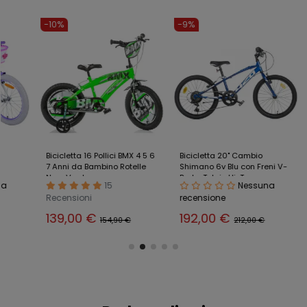
-10%
-9%
-27%
Bicicletta 16 Pollici BMX 4 5 6
Bicicletta 20" Cambio
Bicic
7 Anni da Bambino Rotelle
Shimano 6v Blu con Freni V-
Pollic
Nero Verde
Brake Telaio Hi-Ten
2 3 4
15
Nessuna
Recensioni
recensione
Rece
139,00 €
192,00 €
87
154,90 €
212,00 €