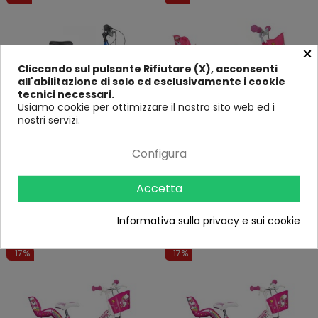
×
Cliccando sul pulsante Rifiutare (X), acconsenti
all'abilitazione di solo ed esclusivamente i cookie
tecnici necessari.
Usiamo cookie per ottimizzare il nostro sito web ed i
nostri servizi.
Configura
Bicicletta 20" Cambio Shimano 6v
Bicicletta Bambina 12 Pollici 3 4 5
Blu con Freni V-Brake Telaio Hi-
Anni Unicorno con Rotelle Freno
Ten
Bici Bimba
Nessuna
18 Recensioni
Accetta
recensione
107,00 €
119,90 €
192,00 €
Informativa sulla privacy e sui cookie
212,00 €
-17%
-17%