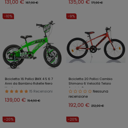
131,00 €
135,00 €
167,90 €
171,90 €
-10%
-9%
Bicicletta 16 Pollici BMX 4 5 6 7
Bicicletta 20 Pollici Cambio
Anni da Bambino Rotelle Nero
Shimano 6 Velocità Telaio
Verde
Acciaio Rosso
15 Recensioni
Nessuna
recensione
139,00 €
154,90 €
192,00 €
212,00 €
-20%
-20%