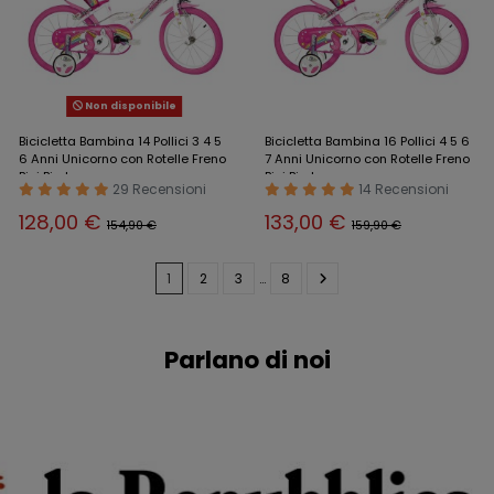
Non disponibile
Bicicletta Bambina 14 Pollici 3 4 5
Bicicletta Bambina 16 Pollici 4 5 6
6 Anni Unicorno con Rotelle Freno
7 Anni Unicorno con Rotelle Freno
Bici Bimba
Bici Bimba
29 Recensioni
14 Recensioni
128,00 €
133,00 €
154,90 €
159,90 €
1
2
3
…
8
Parlano di noi