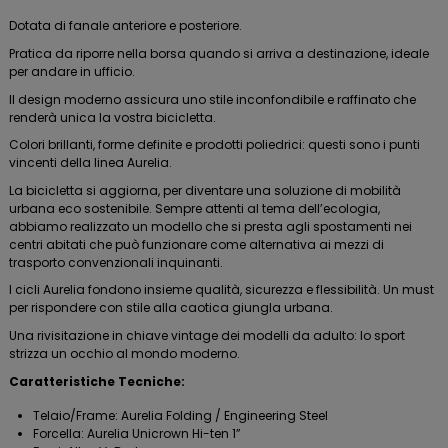
Dotata di fanale anteriore e posteriore.
Pratica da riporre nella borsa quando si arriva a destinazione, ideale
per andare in ufficio.
Il design moderno assicura uno stile inconfondibile e raffinato che
renderà unica la vostra bicicletta.
Colori brillanti, forme definite e prodotti poliedrici: questi sono i punti
vincenti della linea Aurelia.
La bicicletta si aggiorna, per diventare una soluzione di mobilità
urbana eco sostenibile. Sempre attenti al tema dell’ecologia,
abbiamo realizzato un modello che si presta agli spostamenti nei
centri abitati che può funzionare come alternativa ai mezzi di
trasporto convenzionali inquinanti.
I cicli Aurelia fondono insieme qualità, sicurezza e flessibilità. Un must
per rispondere con stile alla caotica giungla urbana.
Una rivisitazione in chiave vintage dei modelli da adulto: lo sport
strizza un occhio al mondo moderno.
Caratteristiche Tecniche:
Telaio/Frame: Aurelia Folding / Engineering Steel
Forcella: Aurelia Unicrown Hi-ten 1”