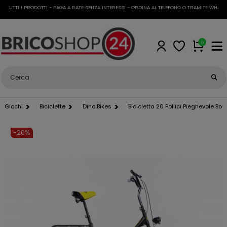
UTTI I PRODOTTI - PAGA A RATE SENZA INTERESSI - ORDINA AL TELEFONO O TRAMITE WHATSAPP
0
Giochi
Biciclette
Dino Bikes
Bicicletta 20 Pollici Pieghevole B
-20%