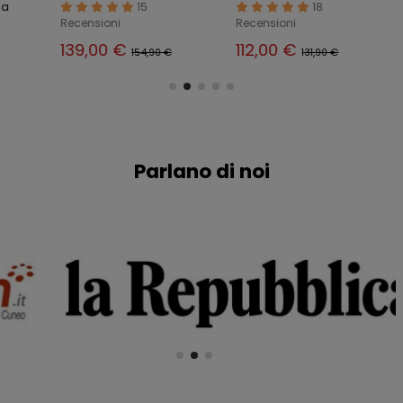
15
18
Recensioni
Recensioni
Rece
139,00 €
112,00 €
115
154,90 €
131,90 €
Parlano di noi