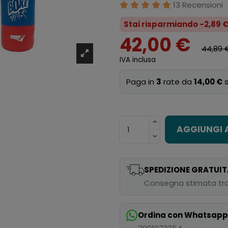
13 Recensioni
Stai risparmiando -2,89 
42,00 €
44,89 
IVA inclusa
Paga in
3
rate da
14,00 €
s
AGGIUNGI 
SPEDIZIONE GRATUIT
Consegna stimata tra
Ordina con Whatsap