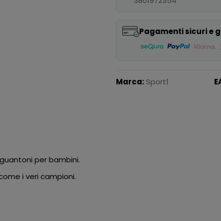
3801972354
Pagamenti sicuri e g
Marca:
Sport1
E
 guantoni per bambini.
 come i veri campioni.