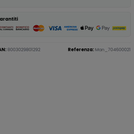
arantiti
AN:
8003029801292
Referenza:
Man_704600021