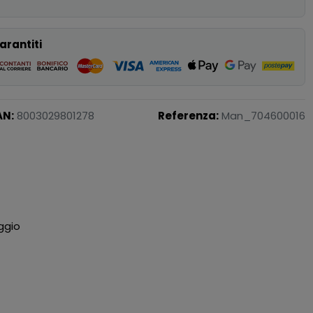
arantiti
AN:
8003029801278
Referenza:
Man_704600016
ggio