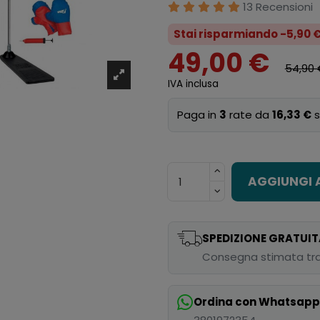
13 Recensioni
Stai risparmiando -5,90 
49,00 €
54,90 
IVA inclusa
Paga in
3
rate da
16,33 €
s
AGGIUNGI 
SPEDIZIONE GRATUIT
Consegna stimata tra
Ordina con Whatsap