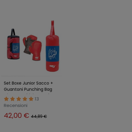
Set Boxe Junior Sacco +
Guantoni Punching Bag
Gioco Bambini Casa da
13
Appendere
Recensioni
42,00 €
44,89 €