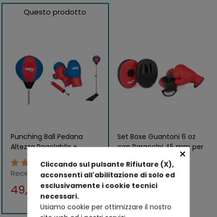
Questo prodotto
Punching Ball Pedana
Set Boxe Guantoni 6 oz
Altezza Regolabile +
con Paracolpi 45 mm per
×
Guantoni e Pompa
Allenamento Rosso
13
2
Cliccando sul pulsante Rifiutare (X),
Gonfiaggio Boxe Bimbi
Recensioni
Recensioni
acconsenti all'abilitazione di solo ed
esclusivamente i cookie tecnici
49,00 €
44,89 €
54,90 €
46,89 €
necessari.
Usiamo cookie per ottimizzare il nostro