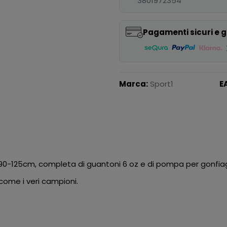
3801972354
Pagamenti sicuri e g
Marca:
Sport1
E
a 90-125cm, completa di guantoni 6 oz e di pompa per gonfia
 come i veri campioni.