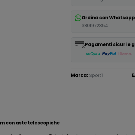
Ordina con Whatsap
3801972354
Pagamenti sicuri e g
Marca:
Sport1
E
 cm con aste telescopiche