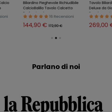
e Passanti
Biliardino Aste Telescopiche
Calcetto B
obalilla NO
con Palline Regolamentare
Tavolo Pi
Calcetto Calciobalilla
Dama Calci
nsioni
24 Recensioni
317,00 €
67,90
350,00 €
Parlano di noi