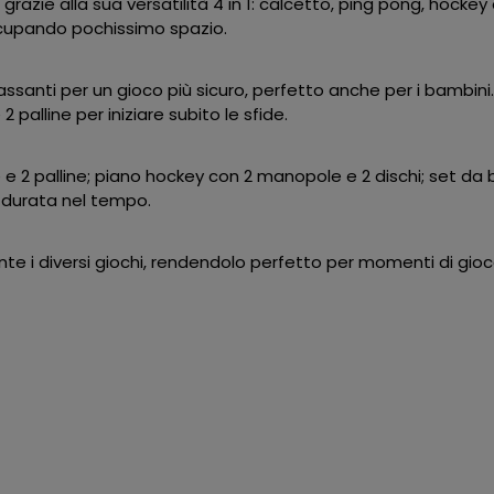
a grazie alla sua versatilità 4 in 1: calcetto, ping pong, hockey
occupando pochissimo spazio.
santi per un gioco più sicuro, perfetto anche per i bambini
2 palline per iniziare subito le sfide.
2 palline; piano hockey con 2 manopole e 2 dischi; set da bil
e durata nel tempo.
ente i diversi giochi, rendendolo perfetto per momenti di gioc