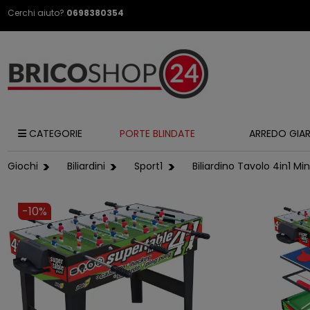
Cerchi aiuto?
0698380354
CATEGORIE
PORTE BLINDATE
ARREDO GIA
Giochi
Biliardini
Sport1
Biliardino Tavolo 4in1 M
-10%