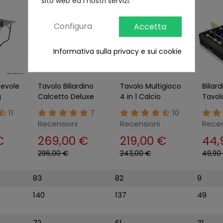
sito web ed i nostri servizi.
Configura
Accetta
Informativa sulla privacy e sui cookie
hevole
Tavolo Biliardino
Tavolo Multigioco
Biliar
g
Calcetto Deluxe
4 in 1 Calcio
Tavolo
da Gioco
Hockey Ping Pong
Fluo M
11
7
10
Richiudibile
Biliardo
Calcio
Recensioni
Recensioni
Recen
 con
Regolamentare
€
269,00 €
219,00 €
44,
296,00 €
243,00 €
49,90
83
82
9
140
137
49
72
61
31