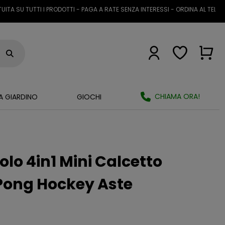
U TUTTI I PRODOTTI - PAGA A RATE SENZA INTERESSI - ORDINA AL TELEFONO 
CHIAMA ORA!
A GIARDINO
GIOCHI
olo 4in1 Mini Calcetto
 Pong Hockey Aste