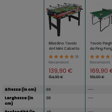
Biliardino Tavolo
Tavolo Pieg
4in1 Mini Calcetto
da Ping Pon
Biliardo Ping Pong
Compatto
18
Hockey Aste
Richiudibile
Recensioni
Recensioni
Telescopiche
Salvaspazio
139,90 €
169,90 
Rete
154,90 €
190,00 €
Altezza (in cm)
69
---
Larghezza (in
98
---
cm)
Profondità (in
48
---