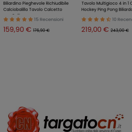
Mini Calcetto Biliardino Biliardo
Biliardino Bambini Ast
da Tavolo Stecche Palline Aste
Palline Calcetto Calci
Calcio Balilla
Gettoniera
22 Recensioni
9 Rece
56,90 €
59,90 €
63,90 €
65,90 €