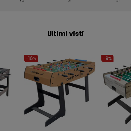
Ultimi visti
-9%
-12%