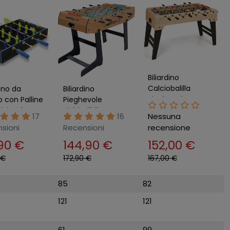
Biliardino
Calciobalilla
dino da
Biliardino
Pieghevole
 con Palline
Pieghevole
Salvaspazio Acero
ini Calcetto
Richiudibile
17
16
Nessuna
Campo in
balilla
CalcioBalilla
sioni
Recensioni
recensione
Laminato
Tavolo Calcetto
90 €
144,90 €
152,00 €
Professionale
 €
172,90 €
167,00 €
85
82
121
121
61
99