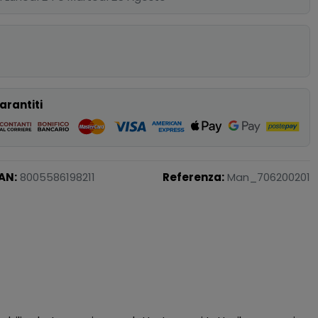
p
arantiti
AN:
8005586198211
Referenza:
Man_706200201