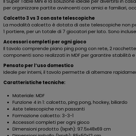
Il Super Table Mini è la soluzione ideale per divertirsi in cas
per organizzare partite avvincenti con amici e familiari, 
Calcetto 3 vs 3 con aste telescopiche
La modalità calcetto è dotata di aste telescopiche non pas
1 portiere, per un totale di 7 giocatori per lato. Sono incluse 
Accessori completi per ogni gioco
Il tavolo comprende piano ping pong con rete, 2 racchette e 
componenti sono realizzati in MDF per garantire stabilità 
Pensato per l’uso domestico
Ideale per interni, il tavolo permette di alternare rapidam
Caratteristiche tecniche:
Materiale: MDF
Funzione 4 in 1: calcetto, ping pong, hockey, biliardo
Aste telescopiche non passanti
Formazione calcetto: 3-3-1
Accessori completi per ogni gioco
Dimensioni prodotto (lxpxh): 97.5x48x69 cm
Dimensioni imballo (lxpxh): 85x50x12 cm