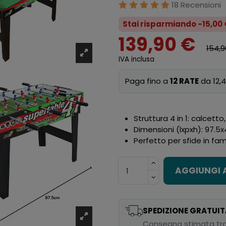
18 Recensioni
Stai risparmiando -15,00
139,90 €
154,9
IVA inclusa
Paga fino a
12 RATE
da 12,4
Struttura 4 in 1: calcetto
Dimensioni (lxpxh): 97.5
Perfetto per sfide in fa
AGGIUNGI 
SPEDIZIONE GRATUIT
Consegna stimata tra