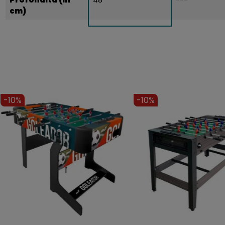
cm)
-11%
-9%