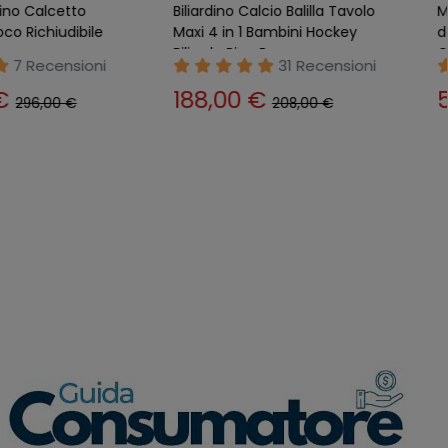
iliardino Biliardo da
Biliardino Evo Pro Piedini
ng Pong Scacchi
Regolabili in MDF Aste
o Balilla
Telescopiche Palline Calcetto
20 Recensioni
21 Recensioni
 €
169,90 €
76,90 €
182,90 €