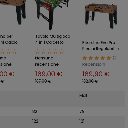
dino per
Tavolo Multigioco
ni Calcio
4 in 1 Calcetto
Biliardino Evo Pro
a da Interno
Ping Pong Hockey
Piedini Regolabili in
eague
Biliardo Accessori
MDF Aste
una
Nessuna
21
ni
Telescopiche
sione
recensione
Recensioni
Palline Calcetto
,00 €
169,00 €
169,90 €
 €
187,00 €
182,90 €
Mdf
82
79
122
121