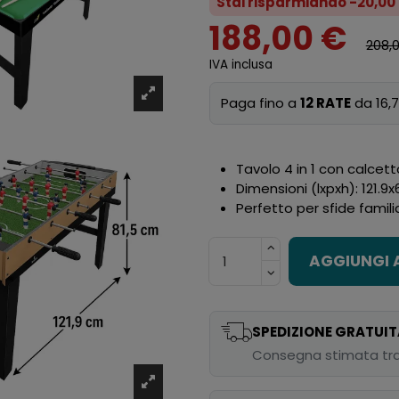
Stai risparmiando -20,00
188,00 €
208,
IVA inclusa
Paga fino a
12 RATE
da 16,7
Tavolo 4 in 1 con calcett
Dimensioni (lxpxh): 121.9
Perfetto per sfide famili
AGGIUNGI 
SPEDIZIONE GRATUIT
Consegna stimata tra