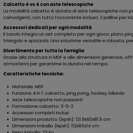
Calcetto 4 vs 4 con aste telescopiche
La modalità calcetto è dotata di aste telescopiche non p
coinvolgenti, con tutto l’occorrente incluso: 2 palline per in
Accessori dedicati per ogni modalità
Il tavolo integra un set completo per ogni gioco: piano pin
triangolo e spazzola. Una soluzione versatile e robusta, per
Divertimento per tutta la famiglia
Grazie alla struttura in MDF e alle dimensioni generose, of
atmosferici per garantirne la durata nel tempo.
Caratteristiche tecniche:
Materiale: MDF
Funzione 4 in 1: calcetto, ping pong, hockey, biliardo
Aste telescopiche non passanti
Formazione calcetto: 3-5-2
Accessori completi inclusi
Dimensioni prodotto (lxpxh): 121.9x60x81.5 cm
Dimensioni imballo (lxpxh): 112x65x14 cm
Peso imballo: 23 kg