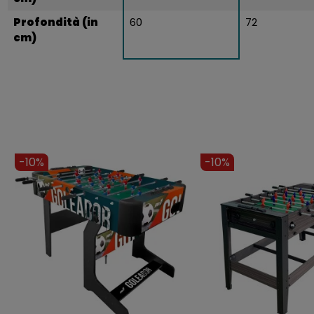
Profondità (in
60
72
cm)
-11%
-9%