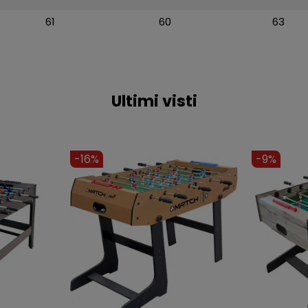
61
60
63
Ultimi visti
-9%
-12%