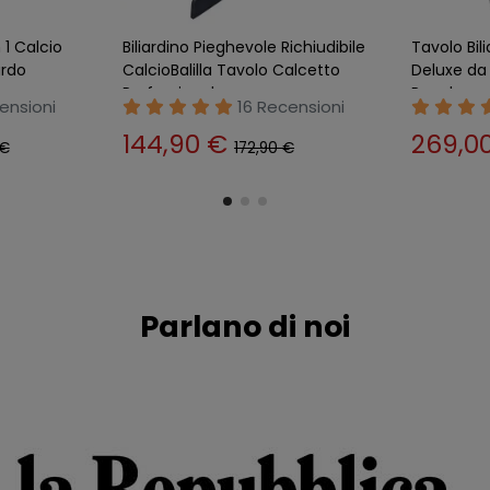
e Passanti
Biliardino Aste Telescopiche
Calcetto B
obalilla NO
con Palline Regolamentare
Tavolo Pi
Calcetto Calciobalilla
Dama Calci
nsioni
24 Recensioni
317,00 €
67,90
350,00 €
Parlano di noi