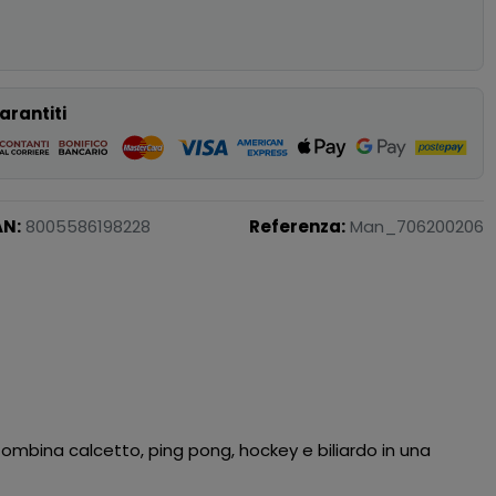
p
arantiti
AN:
8005586198228
Referenza:
Man_706200206
Combina calcetto, ping pong, hockey e biliardo in una