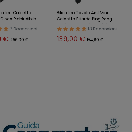
iliardino Biliardo da
Biliardino Evo Pro Piedini
ng Pong Scacchi
Regolabili in MDF Aste
o Balilla
Telescopiche Palline Calcetto
20 Recensioni
21 Recensioni
 €
169,90 €
76,90 €
182,90 €