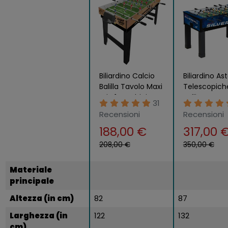
Biliardino Calcio
Biliardino As
Balilla Tavolo Maxi
Telescopich
4 in 1 Bambini
Palline
31
Hockey Biliardo
Regolament
Recensioni
Recensioni
Ping Pong
Calcetto
188,00 €
317,00 
Calciobalilla
208,00 €
350,00 €
Materiale
principale
Altezza (in cm)
82
87
Larghezza (in
122
132
cm)