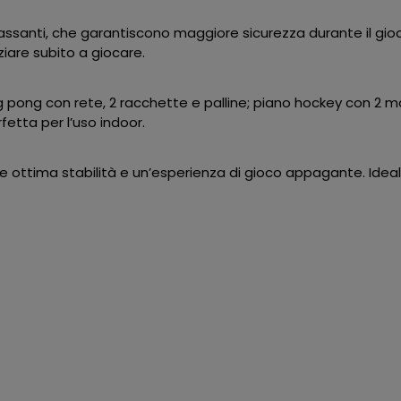
assanti, che garantiscono maggiore sicurezza durante il gi
iziare subito a giocare.
g pong con rete, 2 racchette e palline; piano hockey con 2 man
fetta per l’uso indoor.
fre ottima stabilità e un’esperienza di gioco appagante. Ideal