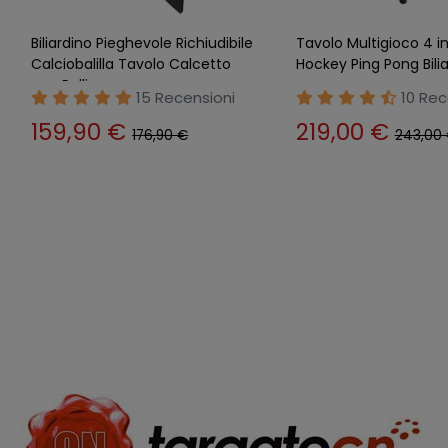
Mini Calcetto Biliardino Biliardo
Biliardino Bambini Ast
da Tavolo Stecche Palline Aste
Palline Calcetto Calci
Calcio Balilla
Gettoniera
22 Recensioni
9 Rece
56,90 €
59,90 €
63,90 €
65,90 €