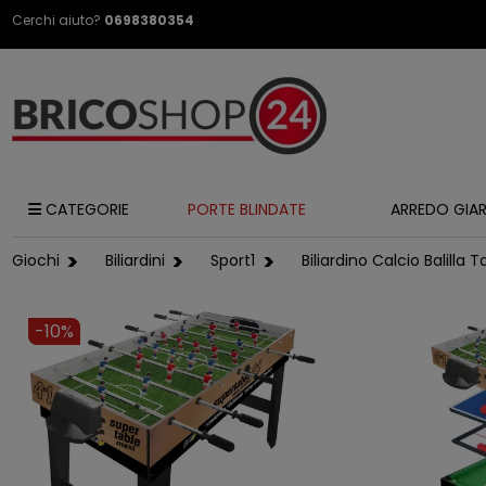
Cerchi aiuto?
0698380354
CATEGORIE
PORTE BLINDATE
ARREDO GIA
Giochi
Biliardini
Sport1
Biliardino Calcio Balilla
-10%