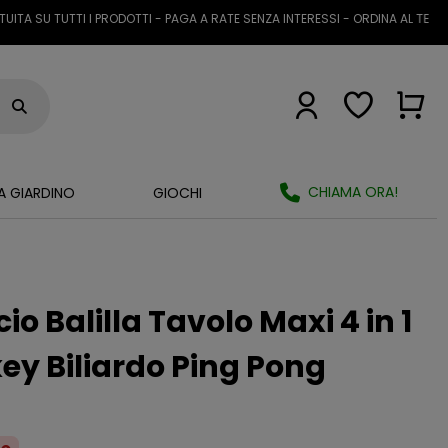
U TUTTI I PRODOTTI - PAGA A RATE SENZA INTERESSI - ORDINA AL TELEFONO 
CHIAMA ORA!
A GIARDINO
GIOCHI
cio Balilla Tavolo Maxi 4 in 1
y Biliardo Ping Pong