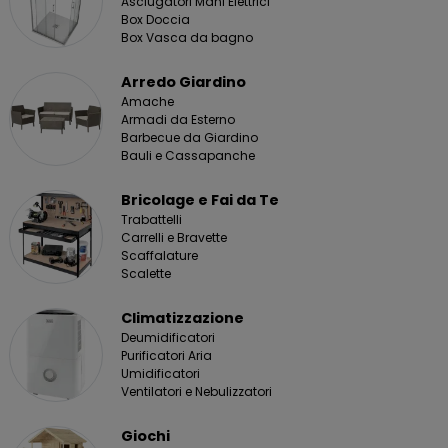
Asciugatori Mani Elettrici
Box Doccia
Box Vasca da bagno
Arredo Giardino
Amache
Armadi da Esterno
Barbecue da Giardino
Bauli e Cassapanche
Bricolage e Fai da Te
Trabattelli
Carrelli e Bravette
Scaffalature
Scalette
Climatizzazione
Deumidificatori
Purificatori Aria
Umidificatori
Ventilatori e Nebulizzatori
Giochi