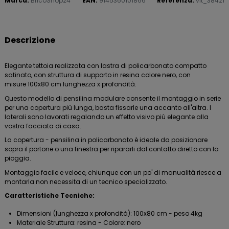
Marca:
BricoShop24
EAN:
9145360101866
Referenza:
vit_38421
Descrizione
Elegante tettoia realizzata con lastra di policarbonato compatto
satinato, con struttura di supporto in resina colore nero, con
misure 100x80 cm lunghezza x profondità.
Questo modello di pensilina modulare consente il montaggio in serie
per una copertura più lunga, basta fissarle una accanto all'altra. I
laterali sono lavorati regalando un effetto visivo più elegante alla
vostra facciata di casa.
La copertura - pensilina in policarbonato è ideale da posizionare
sopra il portone o una finestra per ripararli dal contatto diretto con la
pioggia.
Montaggio facile e veloce, chiunque con un po' di manualità riesce a
montarla non necessita di un tecnico specializzato.
Caratteristiche Tecniche:
Dimensioni (lunghezza x profondità): 100x80 cm - peso 4kg
Materiale Struttura: resina - Colore: nero