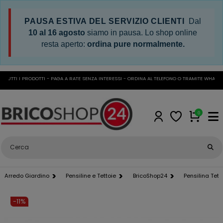
PAUSA ESTIVA DEL SERVIZIO CLIENTI
Dal
10 al 16 agosto
siamo in pausa. Lo shop online
resta aperto:
ordina pure normalmente.
UTTI I PRODOTTI - PAGA A RATE SENZA INTERESSI - ORDINA AL TELEFONO O TRAMITE WHATSAPP
0
Arredo Giardino
Pensiline e Tettoie
BricoShop24
Pensilina Tet
-11%