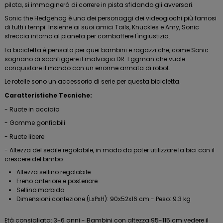
pilota, si immaginerà di correre in pista sfidando gli avversari.
Sonic the Hedgehog è uno dei personaggi dei videogiochi più famosi
di tutti i tempi. Insieme ai suoi amici Tails, Knuckles e Amy, Sonic
sfreccia intorno al pianeta per combattere l'ingiustizia.
La bicicletta è pensata per quei bambini e ragazzi che, come Sonic
sognano di sconfiggere il malvagio DR. Eggman che vuole
conquistare il mondo con un enorme armata di robot.
Le rotelle sono un accessorio di serie per questa bicicletta.
Caratteristiche Tecniche:
- Ruote in acciaio
- Gomme gonfiabili
- Ruote libere
- Altezza del sedile regolabile, in modo da poter utilizzare la bici con il
crescere del bimbo
Altezza sellino regolabile
Freno anteriore e posteriore
Sellino morbido
Dimensioni confezione (LxPxH): 90x52x16 cm - Peso: 9.3 kg
Età consigliata: 3-6 anni - Bambini con altezza 95-115 cm vedere il