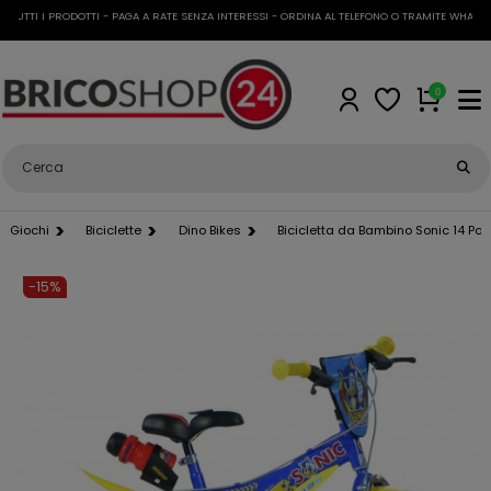
TTI I PRODOTTI - PAGA A RATE SENZA INTERESSI - ORDINA AL TELEFONO O TRAMITE WHATSAPP
0
Giochi
Biciclette
Dino Bikes
Bicicletta da Bambino Sonic 14 Polli
-15%