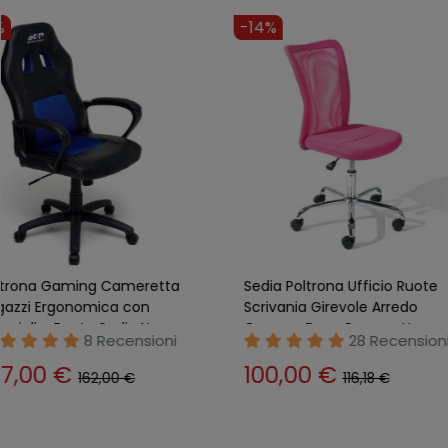
-9%
-14%
Poltrona Gaming Cameretta
Sedia Poltrona Uffici
Ragazzi Ergonomica con
Scrivania Girevole Ar
Braccioli e Ruote Sedia Nera
Camera Rosa Camer
8 Recensioni
28 Rec
147,00 €
100,00 €
162,00 €
116,18 €