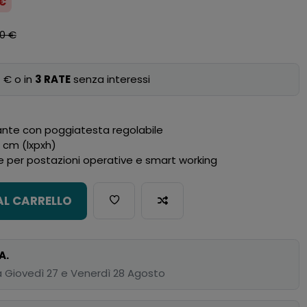
 €
00 €
1 € o in
3 RATE
senza interessi
rante con poggiatesta regolabile
0 cm (lxpxh)
e per postazioni operative e smart working
AL CARRELLO
A.
 Giovedì 27 e Venerdì 28 Agosto