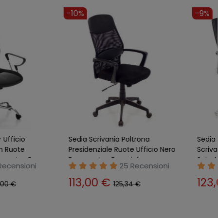
-10%
edia per Ufficio
Sedia Scrivania Poltrona
 Nera con Ruote
Presidenziale Ruote Ufficio Nero
iale Ergonomica Pc
Ergonomica Braccioli
11 Recensioni
25 Recensioni
0 €
113,00 €
143,00 €
125,34 €