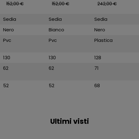
152,00 €
152,00 €
242,00 €
Sedia
Sedia
Sedia
Nero
Bianco
Nero
Pvc
Pvc
Plastica
130
130
128
62
62
71
52
52
68
Ultimi visti