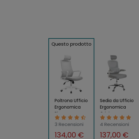
Questo prodotto
Poltrona Ufficio
Sedia da Ufficio
Ergonomica
Ergonomica
Bianco con
Grigio
Rete
Schienale e
3 Recensioni
4 Recensioni
Traspirante e
Braccioli
134,00 €
137,00 €
Poggiatesta
Regolabili