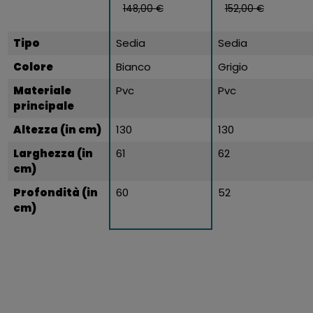
148,00 €
152,00 €
Tipo
Sedia
Sedia
Colore
Bianco
Grigio
Materiale
Pvc
Pvc
principale
Altezza (in cm)
130
130
Larghezza (in
61
62
cm)
Profondità (in
60
52
cm)