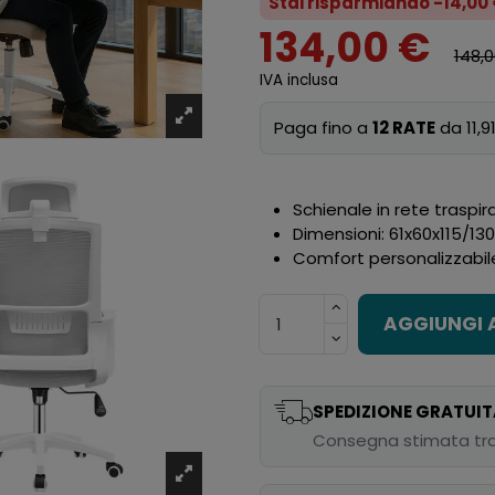
Stai risparmiando -14,00
134,00 €
148,
IVA inclusa
Paga fino a
12 RATE
da 11,9
Schienale in rete traspi
Dimensioni: 61x60x115/13
Comfort personalizzabil
AGGIUNGI 
SPEDIZIONE GRATUIT
Consegna stimata tra