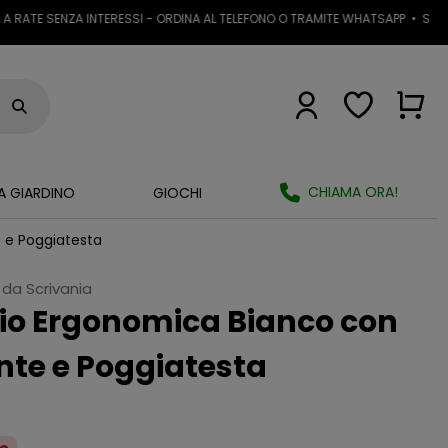
E SENZA INTERESSI - ORDINA AL TELEFONO O TRAMITE WHATSAPP
•
SPEDIZIONE
CHIAMA ORA!
A GIARDINO
GIOCHI
e e Poggiatesta
 da Scrivania
cio Ergonomica Bianco con
nte e Poggiatesta