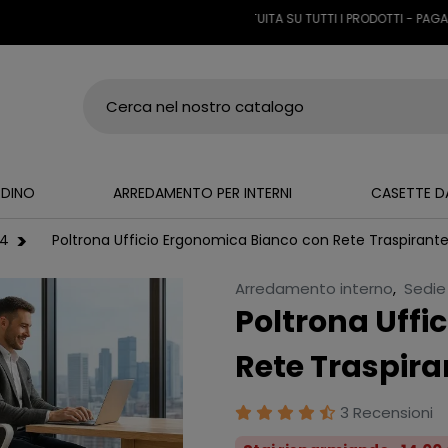
SPEDIZIONE GRATUITA SU TUTTI I PRODOTTI - PAGA A RAT
RDINO
ARREDAMENTO PER INTERNI
CASETTE D
24
Poltrona Ufficio Ergonomica Bianco con Rete Traspirant
Arredamento interno
,
Sedie
Poltrona Uffi
Rete Traspira
3 Recensioni