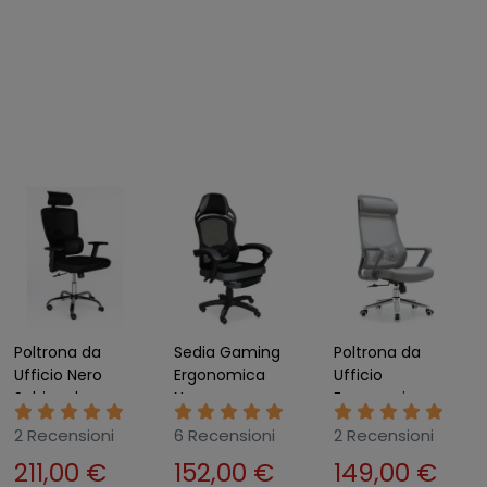
Poltrona da
Sedia Gaming
Poltrona da
Ufficio Nero
Ergonomica
Ufficio
Schienale
Nero
Ergonomica
Traspirante
Poggiapiedi
Grigio con
2 Recensioni
6 Recensioni
2 Recensioni
Base Cromata
Estensibile e
Schienale Alto
211,00 €
152,00 €
149,00 €
Regolabile
Rete
in Rete