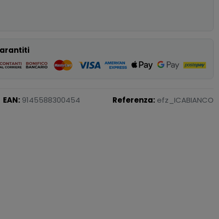
p
arantiti
EAN:
9145588300454
Referenza:
efz_ICABIANCO