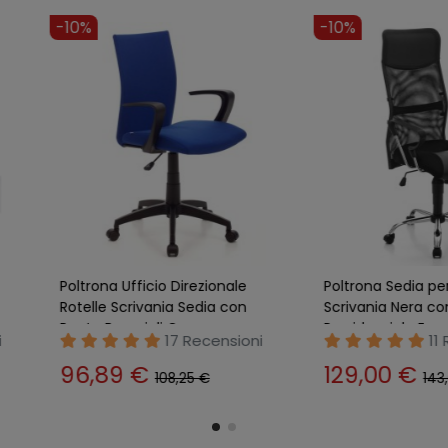
-10%
-10%
o Ruote
Poltrona Ufficio Direzionale
Poltrona S
redo
Rotelle Scrivania Sedia con
Scrivania
etta
Ruote Braccioli Camera
Presidenz
ensioni
17 Recensioni
96,89 €
129,0
108,25 €