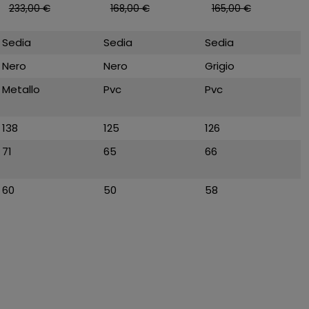
Traspirante
Reclinabile
233,00 €
168,00 €
165,00 €
Sedia
Sedia
Sedia
Nero
Nero
Grigio
Metallo
Pvc
Pvc
138
125
126
71
65
66
60
50
58