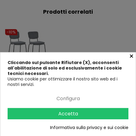
Prodotti correlati
-10%
×
Cliccando sul pulsante Rifiutare (X), acconsenti
all'abilitazione di solo ed esclusivamente i cookie
tecnici necessari.
Usiamo cookie per ottimizzare il nostro sito web ed i
nostri servizi.
Set 4 Sedie da Pranzo
Imbottite in Tessuto Grigio
Configura
Scuro Struttura Nera
Nessuna
recensione
Accetta
208,00 €
230,00 €
Informativa sulla privacy e sui cookie
AGGIUNGI AL
CARRELLO