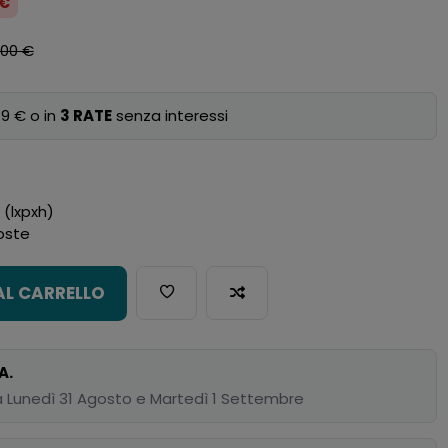
 €
,00 €
9 € o in
3 RATE
senza interessi
(lxpxh)
oste
AL CARRELLO
A.
 Lunedì 31 Agosto e Martedì 1 Settembre