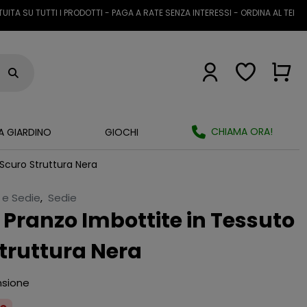
U TUTTI I PRODOTTI - PAGA A RATE SENZA INTERESSI - ORDINA AL TELEFONO 
CHIAMA ORA!
A GIARDINO
GIOCHI
 Scuro Struttura Nera
i e Sedie
,
Sedie
a Pranzo Imbottite in Tessuto
Struttura Nera
nsione