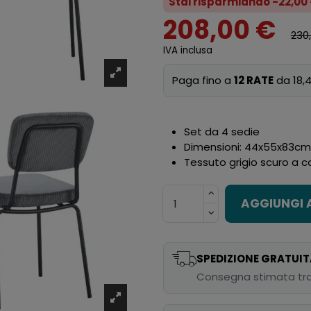
Stai risparmiando -22,00
208,00 €
230
IVA inclusa
Paga fino a
12 RATE
da 18,4
Set da 4 sedie
Dimensioni: 44x55x83cm 
Tessuto grigio scuro a c
AGGIUNGI 
SPEDIZIONE GRATUIT
Consegna stimata tra