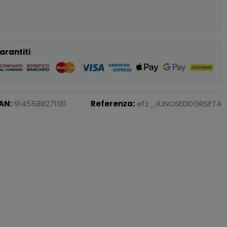
p
arantiti
AN:
9145588271181
Referenza:
efz_JUNOSEDDGRSET4