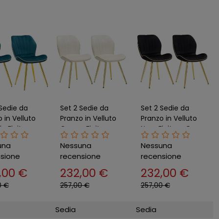
 Sedie da
Set 2 Sedie da
Set 2 Sedie da
 in Velluto
Pranzo in Velluto
Pranzo in Velluto
o Finitura
Crema Finitura
Nero Finitura Oro
oderno
Oro Moderno
Moderno
una
Nessuna
Nessuna
orno
Soggiorno
Soggiorno
sione
recensione
recensione
,00 €
232,00 €
232,00 €
0 €
257,00 €
257,00 €
Sedia
Sedia