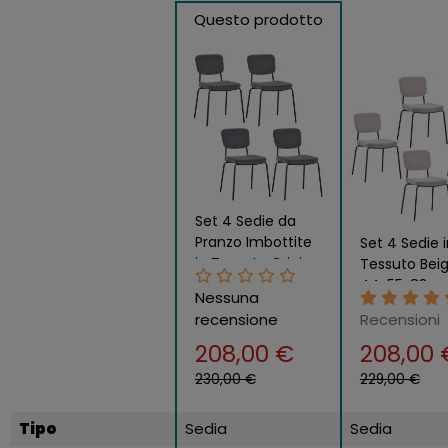
Questo prodotto
Set 4 Sedie da
Pranzo Imbottite
Set 4 Sedie i
in Tessuto Grigio
Tessuto Bei
Scuro Struttura
44x55x83 c
Nessuna
Nera
Struttura Me
recensione
Recensioni
Nero
208,00 €
208,00 
230,00 €
229,00 €
Tipo
Sedia
Sedia